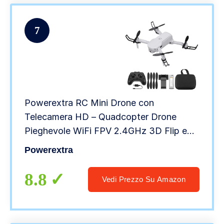
7
Powerextra RC Mini Drone con
Telecamera HD – Quadcopter Drone
Pieghevole WiFi FPV 2.4GHz 3D Flip e
Funzione Spin ad Alta Velocità Rotazione
Powerextra
à per Bambini e Principianti – Drone con 2
Batteria
8.8
Vedi Prezzo Su Amazon