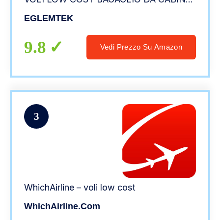
RYANAIR, VUELING, WIZZ AIR (Viola)
EGLEMTEK
9.8
Vedi Prezzo Su Amazon
3
WhichAirline – voli low cost
WhichAirline.com