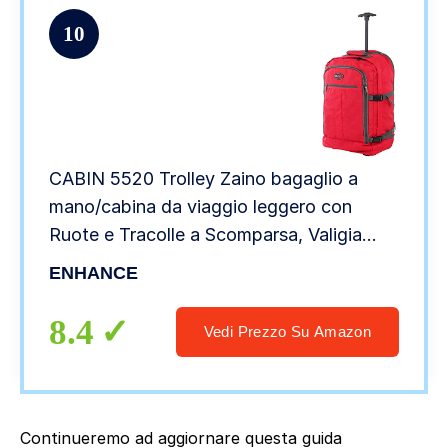
10
CABIN 5520 Trolley Zaino bagaglio a
mano/cabina da viaggio leggero con
Ruote e Tracolle a Scomparsa, Valigia
Borsa da cabina 55x40x20 cm 44 litri.
ENHANCE
Approvato volo IATA/EasyJet/Ryanair
8.4
Vedi Prezzo Su Amazon
Continueremo ad aggiornare questa guida