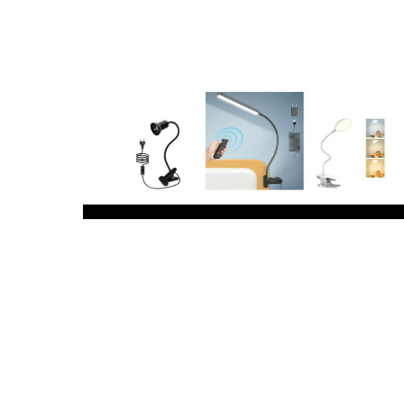
49 Migliori lampade pinza nel 2023
(recensioni, opinioni, prezzi)
Sei alla ricerca della migliore lampade pinza? Non
preoccuparti più! Come in questo post, abbiamo
elencato i modelli…