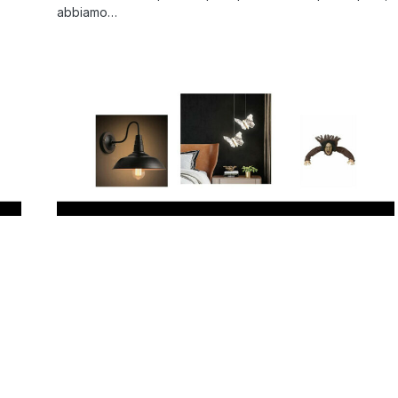
abbiamo…
47 Migliori illuminazione interni nel
2023 (recensioni, opinioni, prezzi)
Sei alla ricerca della migliore illuminazione interni? Non
preoccuparti più! Come in questo post, abbiamo
elencato i modelli…