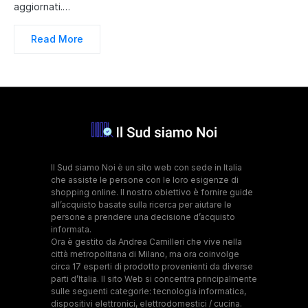
aggiornati.…
Read More
Il Sud siamo Noi è un sito web con sede in Italia
che assiste le persone con le loro esigenze di
shopping online. Il nostro obiettivo è fornire guide
all’acquisto basate sulla ricerca per aiutare le
persone a prendere una decisione d’acquisto
informata.
Ora è gestito da Andrea Camilleri che vive nella
città metropolitana di Milano, ma ora coinvolge
circa 17 esperti di prodotto provenienti da diverse
parti d’Italia. Il sito Web si concentra principalmente
sulle seguenti categorie: tecnologia informatica,
dispositivi elettronici, elettrodomestici / cucina.