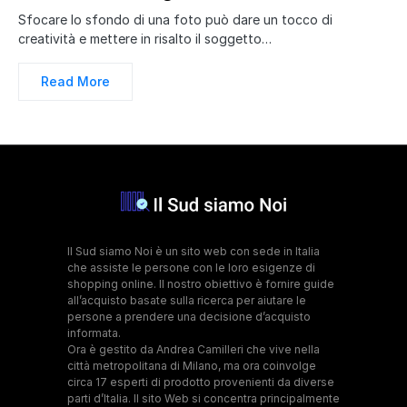
Sfocare lo sfondo di una foto può dare un tocco di
creatività e mettere in risalto il soggetto…
Read More
Il Sud siamo Noi è un sito web con sede in Italia
che assiste le persone con le loro esigenze di
shopping online. Il nostro obiettivo è fornire guide
all’acquisto basate sulla ricerca per aiutare le
persone a prendere una decisione d’acquisto
informata.
Ora è gestito da Andrea Camilleri che vive nella
città metropolitana di Milano, ma ora coinvolge
circa 17 esperti di prodotto provenienti da diverse
parti d’Italia. Il sito Web si concentra principalmente