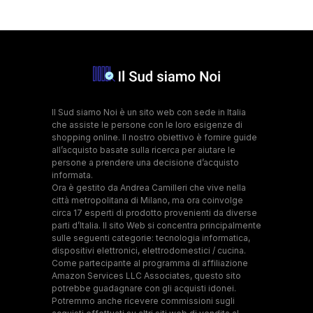
Il Sud siamo Noi è un sito web con sede in Italia
che assiste le persone con le loro esigenze di
shopping online. Il nostro obiettivo è fornire guide
all’acquisto basate sulla ricerca per aiutare le
persone a prendere una decisione d’acquisto
informata.
Ora è gestito da Andrea Camilleri che vive nella
città metropolitana di Milano, ma ora coinvolge
circa 17 esperti di prodotto provenienti da diverse
parti d’Italia. Il sito Web si concentra principalmente
sulle seguenti categorie: tecnologia informatica,
dispositivi elettronici, elettrodomestici / cucina.
Come partecipante al programma di affiliazione
Amazon Services LLC Associates, questo sito
potrebbe guadagnare con gli acquisti idonei.
Potremmo anche ricevere commissioni sugli