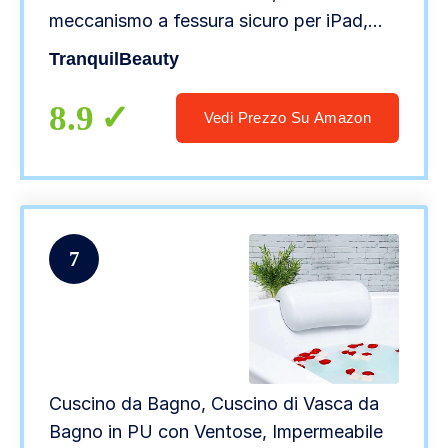
meccanismo a fessura sicuro per iPad,
tablet e telefono | lusso allungabile sopra
TranquilBeauty
il vassoio da bagno con supporto per vino
8.9
Vedi Prezzo Su Amazon
7
Cuscino da Bagno, Cuscino di Vasca da
Bagno in PU con Ventose, Impermeabile