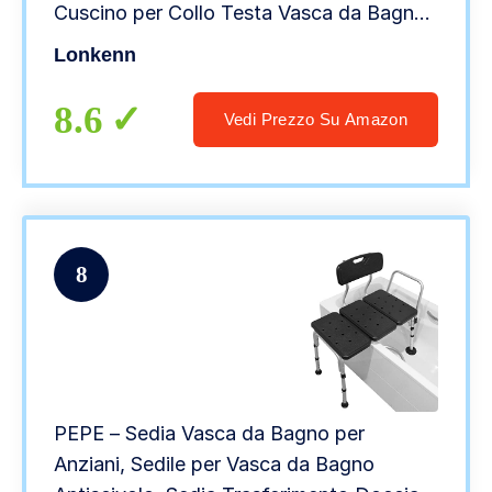
Cuscino per Collo Testa Vasca da Bagno,
Facile da Pulire, Cuscino Poggiatesta
Lonkenn
Ergonomico per Tutti i Tipi di Vasca –
Bianco
8.6
Vedi Prezzo Su Amazon
8
PEPE – Sedia Vasca da Bagno per
Anziani, Sedile per Vasca da Bagno