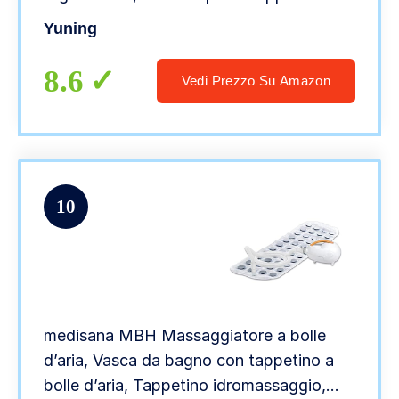
Schiena, delle Spalle E della Testa, per
Yuning
Vasca da Bagno E Spa Tappetino da
Bagno
8.6
Vedi Prezzo Su Amazon
10
medisana MBH Massaggiatore a bolle
d’aria, Vasca da bagno con tappetino a
bolle d’aria, Tappetino idromassaggio,