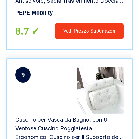
Antiscivolo, Sedia Trasferimento Doccia,
Sedia Vasca Disabili Regolabile, Seduta
PEPE Mobility
da Vasca con Appoggi Regolabili
8.7
Vedi Prezzo Su Amazon
9
Cuscino per Vasca da Bagno, con 6
Ventose Cuscino Poggiatesta
Ergonomico, Cuscino per Il Supporto della