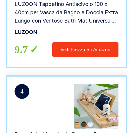
LUZOON Tappetino Antiscivolo 100 x
40cm per Vasca da Bagno e Doccia,Extra
Lungo con Ventose Bath Mat Universale
per Bagno, in
LUZOON
PVC,Antibatterico,Resistente alla
Muffa,Lavabili in Lavatrice (Blu)
9.7
Vedi Prezzo Su Amazon
4