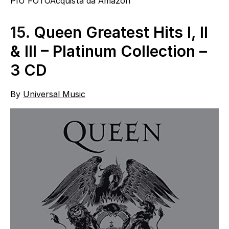
PIÙ FOTO
Acquista da Amazon
15.
Queen Greatest Hits I, II
& III – Platinum Collection –
3 CD
By
Universal Music