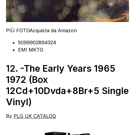
PIÙ FOTO
Acquista da Amazon
5099902894324
EMI MKTG
12.
-The Early Years 1965
1972 (Box
12Cd+10Dvda+8Br+5 Single
Vinyl)
By
PLG UK CATALOG