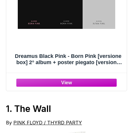
Dreamus Black Pink - Born Pink [versione
box] 2° album + poster piegato [versione
coreana] (versione casuale), YGP0181
1.
The Wall
By
PINK FLOYD / THYRD PARTY