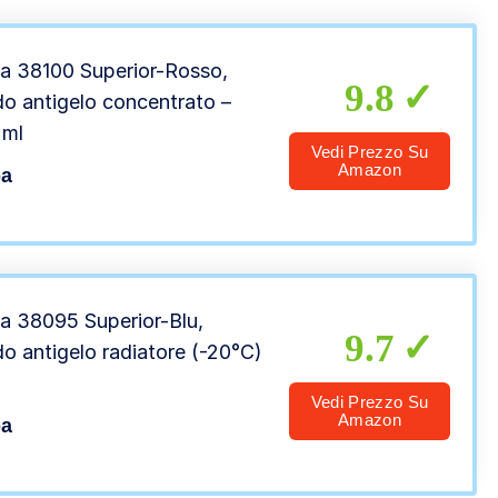
 38100 Superior-Rosso,
9.8
do antigelo concentrato –
 ml
Vedi Prezzo Su
Amazon
a
 38095 Superior-Blu,
9.7
do antigelo radiatore (-20°C)
Vedi Prezzo Su
Amazon
a