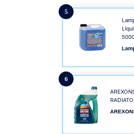
5
Lamp
Liqu
5000
Lam
6
AREXONS
RADIATO
AREXON