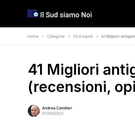
Home
Categorie
Oli e liquidi
41 Migliori antigel
41 Migliori ant
(recensioni, opi
Andrea Camilleri
07/06/2023