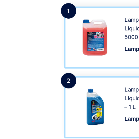
1
Lampa
Liqui
5000
Lamp
2
Lampa
Liqui
– 1 L
Lamp