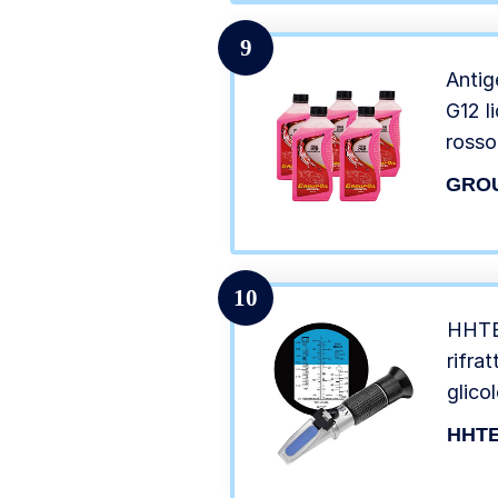
9
Anti
G12 l
rosso
100% 
GRO
10
HHTEC
rifra
glico
conge
HHT
raffr
AdBlu