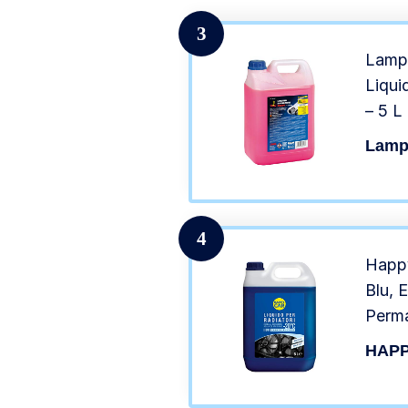
3
Lampa
Liqui
– 5 L
Lamp
4
Happy
Blu, 
Perma
Antie
HAP