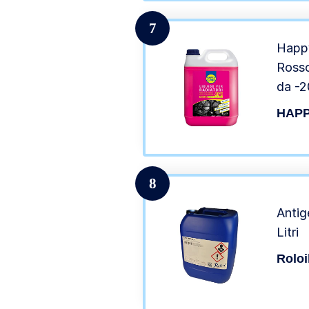
7
Happy
Rosso
da -2
Antie
HAP
Pront
8
Antig
Litri
Roloi