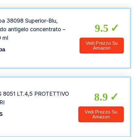
a 38098 Superior-Blu,
9.5
ido antigelo concentrato –
 ml
Vedi Prezzo Su
Amazon
pa
 8051 LT.4,5 PROTETTIVO
8.9
RI
Vedi Prezzo Su
S
Amazon