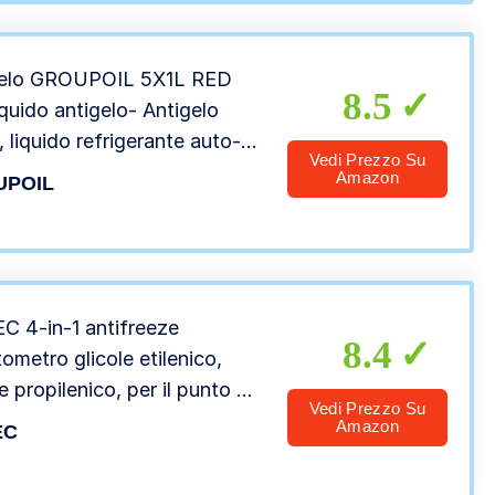
gelo GROUPOIL 5X1L RED
8.5
iquido antigelo- Antigelo
, liquido refrigerante auto-
Vedi Prezzo Su
made in italy
Amazon
UPOIL
 4-in-1 antifreeze
8.4
ttometro glicole etilenico,
le propilenico, per il punto di
Vedi Prezzo Su
lamento dell’acqua di
Amazon
EC
eddamento, acqua di vetro,
e, batteria