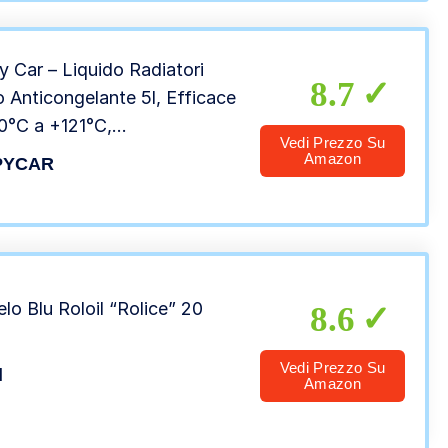
 Car – Liquido Radiatori
8.7
 Anticongelante 5l, Efficace
0°C a +121°C,
Vedi Prezzo Su
bollizione, Lega di Alluminio,
Amazon
PYCAR
o all’Uso
elo Blu Roloil “Rolice” 20
8.6
Vedi Prezzo Su
l
Amazon