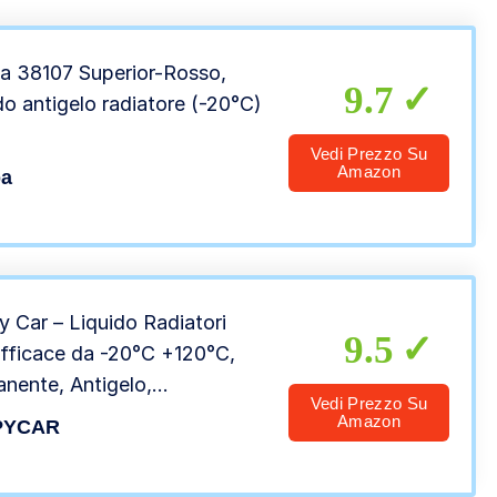
 38107 Superior-Rosso,
9.7
do antigelo radiatore (-20°C)
Vedi Prezzo Su
Amazon
a
 Car – Liquido Radiatori
9.5
Efficace da -20°C +120°C,
nente, Antigelo,
Vedi Prezzo Su
bollizione, Pronto all’Uso, 5l
Amazon
PYCAR