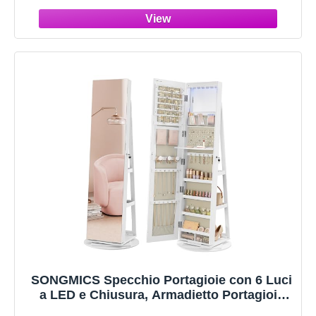
Bianco e Beige JC17003BE
SONGMICS Specchio Portagioie con 6 Luci
a LED e Chiusura, Armadietto Portagioie
Girevole a 360° Specchio a Figura Intera