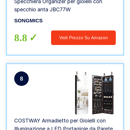
Specchiera Organizer per gioielli con
specchio anta JBC77W
SONGMICS
8.8
Vedi Prezzo Su Amazon
8
COSTWAY Armadietto per Gioielli con
Illuminazione a LED Portagioie da Parete