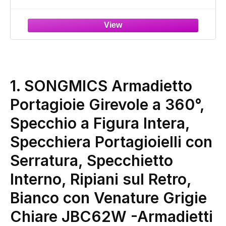
da Parete o Porta con Chiusura e Specchio,
2 Cassetti, 10 x 37 x 120 cm, Bianco e
Cappuccino Beige JJC093W01
1. SONGMICS Armadietto
Portagioie Girevole a 360°,
Specchio a Figura Intera,
Specchiera Portagioielli con
Serratura, Specchietto
Interno, Ripiani sul Retro,
Bianco con Venature Grigie
Chiare JBC62W
-Armadietti