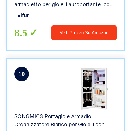
armadietto per gioielli autoportante, con
serratura, per collane, orologi da polso,
Lvifur
anelli, bracciali, cosmetici
8.5
Vedi Prezzo Su Amazon
10
SONGMICS Portagioie Armadio
Organizzatore Bianco per Gioielli con