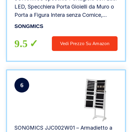
LED, Specchiera Porta Gioielli da Muro o
Porta a Figura Intera senza Cornice,
Armadietto Portagioielli, Specchio
SONGMICS
Interno, 2 Cassetti, Serratura, Bianco
JJC013W01
9.5
Vedi Prezzo Su Amazon
6
SONGMICS JJC002W01 – Armadietto a