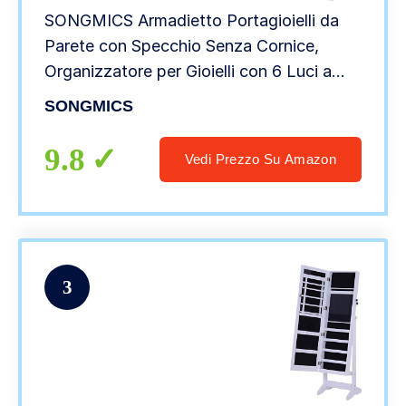
SONGMICS Armadietto Portagioielli da
Parete con Specchio Senza Cornice,
Organizzatore per Gioielli con 6 Luci a
LED da Porta o Muro, Grande Capacità
SONGMICS
con 2 Cassetti, Bianco JJC99WT
9.8
Vedi Prezzo Su Amazon
3