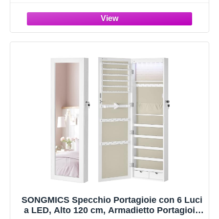
senza Cornice, 3 Ripiani, Superficie Bianca,
Fodera Greige JJC007W02
SONGMICS Specchio Portagioie con 6 Luci
a LED, Alto 120 cm, Armadietto Portagioie