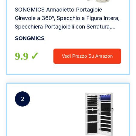
SONGMICS Armadietto Portagioie
Girevole a 360°, Specchio a Figura Intera,
Specchiera Portagioielli con Serratura,
Specchietto Interno, Ripiani sul Retro,
SONGMICS
Bianco con Venature Grigie Chiare
JBC62W
9.9
Vedi Prezzo Su Amazon
2