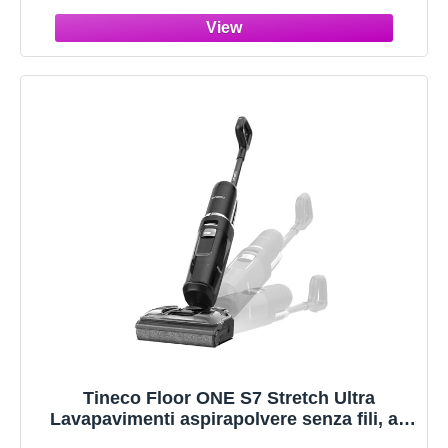
Autopulente, Asciugatura 85℃, 40 Min
Autonomia, Batteria Pouch Cell
Tineco Floor ONE S7 Stretch Ultra
Lavapavimenti aspirapolvere senza fili, ad
umido e a secco, Design reclinabile a