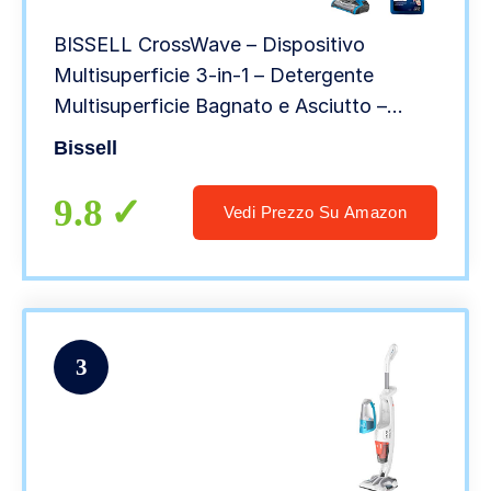
BISSELL CrossWave – Dispositivo
Multisuperficie 3-in-1 – Detergente
Multisuperficie Bagnato e Asciutto –
Aspira, Lava & Asciuga – Pulisce
Bissell
Pavimenti & Tappeti – 80 dB – Nero/Blu –
17132
9.8
Vedi Prezzo Su Amazon
3