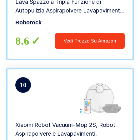
Lava Spazzola Tripla Funzione di
Autopulizia Aspirapolvere Lavapavimenti
13000 Pa Schermo LED Doppio
Roborock
Serbatoio dell’Acqua per Pavimenti Duri,
Peli di Animali
8.6
Vedi Prezzo Su Amazon
10
Xiaomi Robot Vacuum-Mop 2S, Robot
Aspirapolvere e Lavapavimenti,