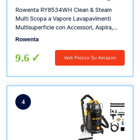
Rowenta RY8534WH Clean & Steam
Multi Scopa a Vapore Lavapavimenti
Multisuperficie con Accessori, Aspira,
Lava e Igienizza Insieme, Elimina Germi e
Rowenta
Batteri, Serbatoio Portatile Amovibile,
Senza Sacco
9.6
Vedi Prezzo Su Amazon
4