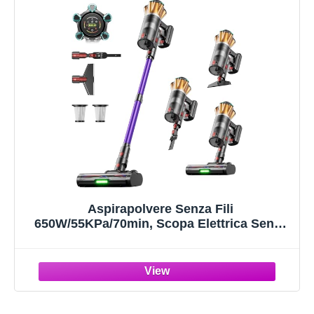
Aspirapolvere Senza Fili
650W/55KPa/70min, Scopa Elettrica Senza
Fili Anti-Groviglio Touch Screen LED, 1.8L/8
Stadi Filtrati, Autoportante E Ricarica A
Parete, Adatto Per Animali / Pavimenti /
Auto