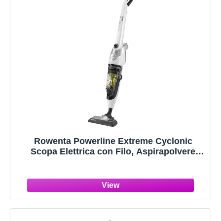
Rowenta Powerline Extreme Cyclonic
Scopa Elettrica con Filo, Aspirapolvere
Senza Sacco Multisuperficie con
Tecnologia Ciclonica, Motore Effitech,
Potenza 750 W, Capacità 0.9 L, 77 dB(A),
RH8147