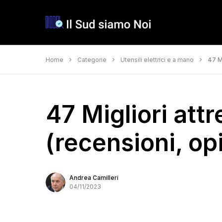
Home
Categorie
Utensili elettrici e a mano
47 Mi
47 Migliori att
(recensioni, opi
Andrea Camilleri
04/11/2023