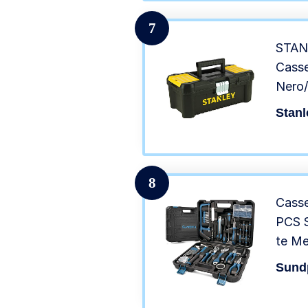
Gial
7
STAN
Casse
Nero/
Stanl
8
Casse
PCS S
te Me
Utens
Sund
Cacci
Ripar