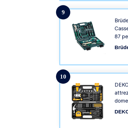
Uffic
9
Brüd
Casse
87 pe
Brüd
10
DEKO 
attre
domes
in pl
DEK
attre