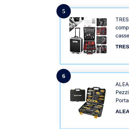
5
TRESK
compo
casse
portaa
TRE
trolle
crom
6
ALEAP
Pezzi
Porta
Compl
ALE
Pinze
Cacci