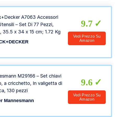
 Set Viti
k+Decker A7063 Accessori
9.7
tensili – Set Di 77 Pezzi,
, ‎35.5 x 34 x 15 cm; 1.72 Kg
Vedi Prezzo Su
Amazon
CK+DECKER
smann M29166 – Set chiavi
9.6
, a cricchetto, In valigetta di
ica, 130 pezzi
Vedi Prezzo Su
Amazon
er Mannesmann