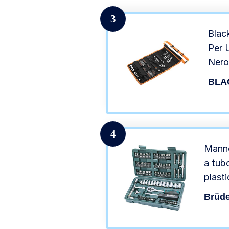
Metro
3
Blac
Per U
Nero
BLA
4
Manne
a tubo
plast
Brüd