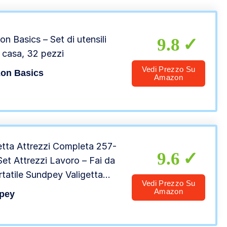
n Basics – Set di utensili
9.8
a casa, 32 pezzi
Vedi Prezzo Su
on Basics
Amazon
tta Attrezzi Completa 257-
9.6
et Attrezzi Lavoro – Fai da
rtatile Sundpey Valigetta
Vedi Prezzo Su
ili Con Set Bussola
Amazon
pey
avite Precisione Set Chiavi
eso Cricchetto Martello