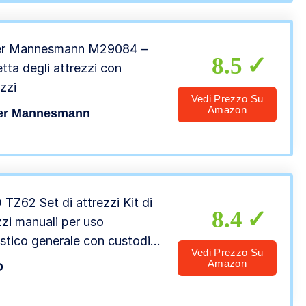
io
er Mannesmann M29084 –
8.5
tta degli attrezzi con
zzi
Vedi Prezzo Su
Amazon
er Mannesmann
TZ62 Set di attrezzi Kit di
8.4
zzi manuali per uso
tico generale con custodia
Vedi Prezzo Su
astica per cassetta degli
Amazon
O
zzi