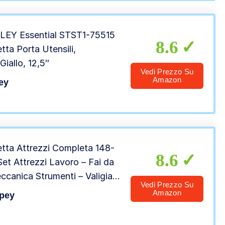
lo-MTH100
LEY Essential STST1-75515
8.6
tta Porta Utensili,
Giallo, 12,5″
Vedi Prezzo Su
Amazon
ey
tta Attrezzi Completa 148-
8.6
et Attrezzi Lavoro – Fai da
ccanica Strumenti – Valigia
Vedi Prezzo Su
ili Portatile Sundpey con
Amazon
pey
aviti Cricchetto Pinze
azioni Quotidiane Casa