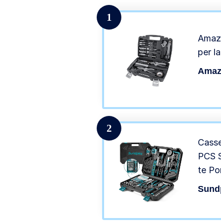
1
Amazo
per l
Amaz
2
Casse
PCS S
te Po
Utens
Sund
Cacci
Compr