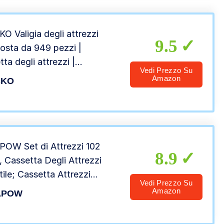
O Valigia degli attrezzi
9.5
sta da 949 pezzi |
tta degli attrezzi |
Vedi Prezzo Su
ttrezzi | set di arnesi |
Amazon
SKO
y degli attrezzi | acciaio
o-vanadio
OW Set di Attrezzi 102
8.9
, Cassetta Degli Attrezzi
tile; Cassetta Attrezzi
Vedi Prezzo Su
eta con Coltello, Martello,
Amazon
APOW
, Chiave Regolabile, Livella,
avite Magnetico, Colore