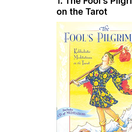
1.
The Fool’s Pilg
Recensioni di Libri
on the Tarot
(Viola)