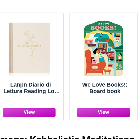
Lanpn Diario di
We Love Books!:
Lettura Reading Log
Board book
Book Journal in lino,
Agenda di Lettura,
Tieni Traccia dei Tuoi
Libri e delle tue
Recensioni e
Monitoraggio dei
Progressi, Diario