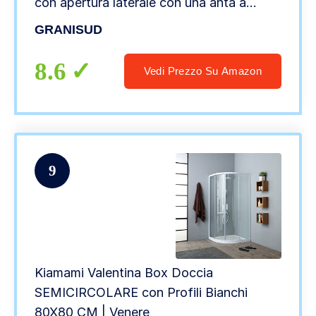
con apertura laterale con una anta a
soffietto
GRANISUD
8.6
Vedi Prezzo Su Amazon
9
Kiamami Valentina Box Doccia
SEMICIRCOLARE con Profili Bianchi
80X80 CM | Venere