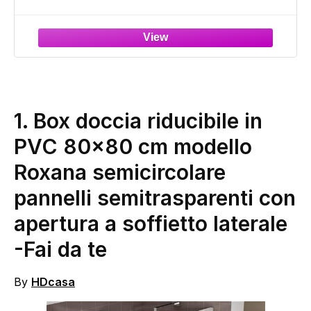
Temperato 6mm Opaco Profili in Alluminio
Cromato Flat Design 16 Carrelli Scorrevoli
Maniglia in ABS Cromato
1.
Box doccia riducibile in
PVC 80×80 cm modello
Roxana semicircolare
pannelli semitrasparenti con
apertura a soffietto laterale
-Fai da te
By
HDcasa