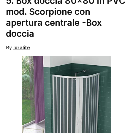
5.
Box doccia 80×80 in PVC
mod. Scorpione con
apertura centrale
-Box
doccia
By
Idralite