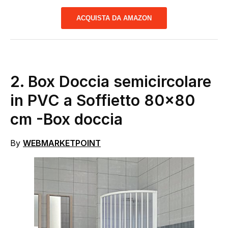
ACQUISTA DA AMAZON
2.
Box Doccia semicircolare
in PVC a Soffietto 80×80
cm
-Box doccia
By
WEBMARKETPOINT