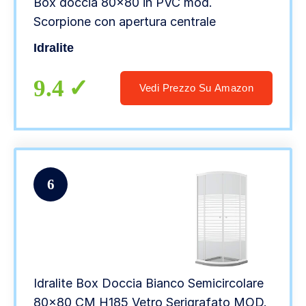
Box doccia 80×80 in PVC mod.
Scorpione con apertura centrale
Idralite
9.4
Vedi Prezzo Su Amazon
6
Idralite Box Doccia Bianco Semicircolare
80×80 CM H185 Vetro Serigrafato MOD.