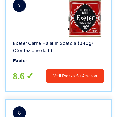
7
Exeter Carne Halal In Scatola (340g)
(Confezione da 6)
Exeter
8.6
Vedi Prezzo Su Amazon
8