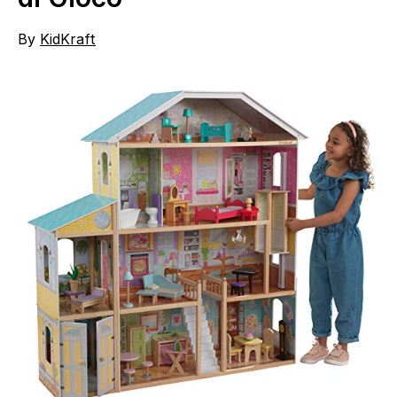
By
KidKraft