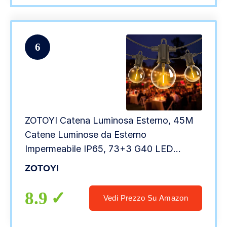
6
ZOTOYI Catena Luminosa Esterno, 45M
Catene Luminose da Esterno
Impermeabile IP65, 73+3 G40 LED
Plastica Lampadine, Warmweiß 2700K
ZOTOYI
Luci da Esterno Giardino per
GiardinoTerrazza Natale Festa
8.9
Vedi Prezzo Su Amazon