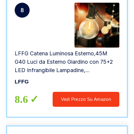
8
LFFG Catena Luminosa Esterno,45M
G40 Luci da Esterno Giardino con 75+2
LED Infrangibile Lampadine,
Impermeabile IP44 Catena Luci Stringa
LFFG
Giardino per Natale Terrazzo Matrimonio
Partito, Bianco Caldo
8.6
Vedi Prezzo Su Amazon