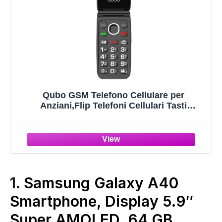
Qubo GSM Telefono Cellulare per
Anziani,Flip Telefoni Cellulari Tasti
Grandi,Volume alto,Funzione
SOS,2.4",Contatti con Immagini,Chiamata
Rapida,Cellulare anziani Nero
1.
Samsung Galaxy A40
Smartphone, Display 5.9″
Super AMOLED, 64 GB