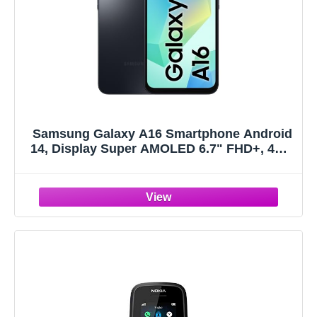
Samsung Galaxy A16 Smartphone Android
14, Display Super AMOLED 6.7" FHD+, 4GB
RAM, 128GB, Batteria 5.000 mAh,
Resistenza IP54, memoria espandibile fino
a 1.5TB, Black [Versione Italiana]