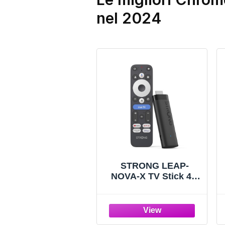
nel 2024
STRONG LEAP-
NOVA-X TV Stick 4K
UHD, Android 14,
32GB Memoria, Dolby
Vision/Audio, Wi-Fi 6,
HDR10+, Controllo