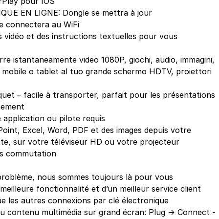
rPlay pour IOS
E EN LIGNE: Dongle se mettra à jour
se connectera au WiFi
 vidéo et des instructions textuelles pour vous
e istantaneamente video 1080P, giochi, audio, immagini,
vo mobile o tablet al tuo grande schermo HDTV, proiettori
t – facile à transporter, parfait pour les présentations
gnement
pplication ou pilote requis
Point, Excel, Word, PDF et des images depuis votre
e, sur votre téléviseur HD ou votre projecteur
ns commutation
problème, nous sommes toujours là pour vous
eilleure fonctionnalité et d’un meilleur service client
ue les autres connexions par clé électronique
du contenu multimédia sur grand écran: Plug -> Connect -