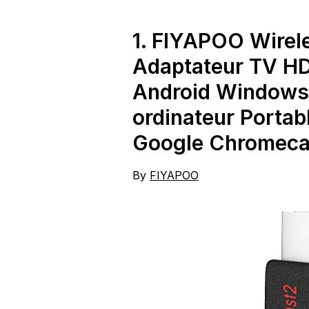
Vocale, Chromecast
Integrato, Streaming
Oltre 5000 App
1.
FIYAPOO Wirele
Adaptateur TV HD
Android Windows
ordinateur Portab
Google Chromecas
By
FIYAPOO