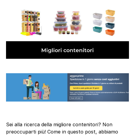
Sei alla ricerca della migliore contenitori? Non
preoccuparti più! Come in questo post, abbiamo