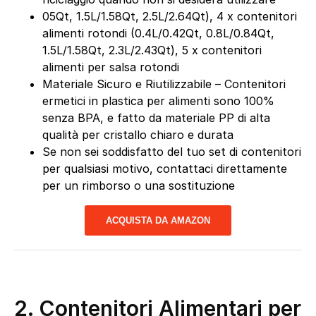
05Qt, 1.5L/1.58Qt, 2.5L/2.64Qt), 4 x contenitori
alimenti rotondi (0.4L/0.42Qt, 0.8L/0.84Qt,
1.5L/1.58Qt, 2.3L/2.43Qt), 5 x contenitori
alimenti per salsa rotondi
Materiale Sicuro e Riutilizzabile – Contenitori
ermetici in plastica per alimenti sono 100%
senza BPA, e fatto da materiale PP di alta
qualità per cristallo chiaro e durata
Se non sei soddisfatto del tuo set di contenitori
per qualsiasi motivo, contattaci direttamente
per un rimborso o una sostituzione
ACQUISTA DA AMAZON
2. Contenitori Alimentari per