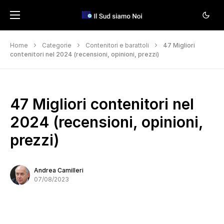
Home
Categorie
Contenitori e barattoli
47 Migliori
contenitori nel 2024 (recensioni, opinioni, prezzi)
47 Migliori contenitori nel
2024 (recensioni, opinioni,
prezzi)
Andrea Camilleri
07/08/2023