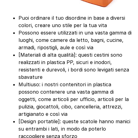
Puoi ordinare il tuo disordine in base a diversi
colori, creare uno stile per la tua vita
Possono essere utilizzati in una vasta gamma di
luoghi, come camere da letto, bagni, cucine,
armadi, ripostigli, aule e così via
[Materiali di alta qualità]: questi cestini sono
realizzati in plastica PP, sicuri e inodori,
resistenti e durevoli, i bordi sono levigati senza
sbavature
Multiuso: i nostri contenitori in plastica
possono contenere una vasta gamma di
oggetti, come articoli per ufficio, articoli per la
pulizia, giocattoli, cibo, cancelleria, attrezzi,
artigianato e così via
[Design portatile]: queste scatole hanno manici
su entrambi i lati, in modo da poterlo
raccogliere senza sforzo