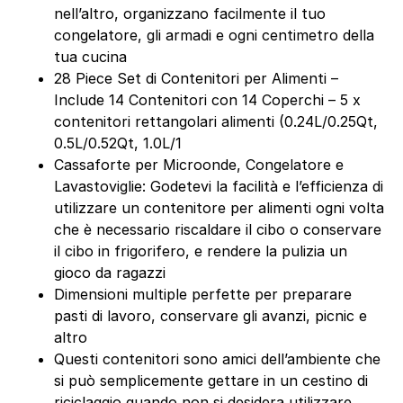
nell’altro, organizzano facilmente il tuo
congelatore, gli armadi e ogni centimetro della
tua cucina
28 Piece Set di Contenitori per Alimenti –
Include 14 Contenitori con 14 Coperchi – 5 x
contenitori rettangolari alimenti (0.24L/0.25Qt,
0.5L/0.52Qt, 1.0L/1
Cassaforte per Microonde, Congelatore e
Lavastoviglie: Godetevi la facilità e l’efficienza di
utilizzare un contenitore per alimenti ogni volta
che è necessario riscaldare il cibo o conservare
il cibo in frigorifero, e rendere la pulizia un
gioco da ragazzi
Dimensioni multiple perfette per preparare
pasti di lavoro, conservare gli avanzi, picnic e
altro
Questi contenitori sono amici dell’ambiente che
si può semplicemente gettare in un cestino di
riciclaggio quando non si desidera utilizzare