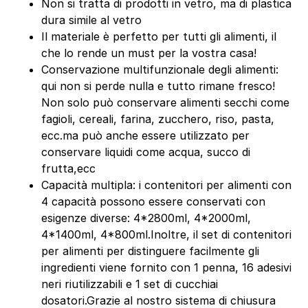
Non si tratta di prodotti in vetro, ma di plastica
dura simile al vetro
Il materiale è perfetto per tutti gli alimenti, il
che lo rende un must per la vostra casa!
Conservazione multifunzionale degli alimenti:
qui non si perde nulla e tutto rimane fresco!
Non solo può conservare alimenti secchi come
fagioli, cereali, farina, zucchero, riso, pasta,
ecc.ma può anche essere utilizzato per
conservare liquidi come acqua, succo di
frutta,ecc
Capacità multipla: i contenitori per alimenti con
4 capacità possono essere conservati con
esigenze diverse: 4*2800ml, 4*2000ml,
4*1400ml, 4*800ml.Inoltre, il set di contenitori
per alimenti per distinguere facilmente gli
ingredienti viene fornito con 1 penna, 16 adesivi
neri riutilizzabili e 1 set di cucchiai
dosatori.Grazie al nostro sistema di chiusura