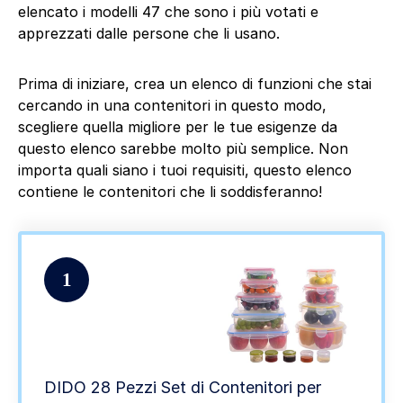
elencato i modelli 47 che sono i più votati e
apprezzati dalle persone che li usano.
Prima di iniziare, crea un elenco di funzioni che stai
cercando in una contenitori in questo modo,
scegliere quella migliore per le tue esigenze da
questo elenco sarebbe molto più semplice. Non
importa quali siano i tuoi requisiti, questo elenco
contiene le contenitori che li soddisferanno!
1
DIDO 28 Pezzi Set di Contenitori per