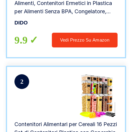
Alimenti, Contenitori Ermetici in Plastica
per Alimenti Senza BPA, Congelatore,
Microonde e Lavastoviglie –
DIDO
Organizzazione Della Dispensa e Della
Cucina
9.9
Vedi Prezzo Su Amazon
2
Contenitori Alimentari per Cereali 16 Pezzi