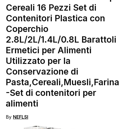
Cereali 16 Pezzi Set di
Contenitori Plastica con
Coperchio
2.8L/2L/1.4L/0.8L Barattoli
Ermetici per Alimenti
Utilizzato per la
Conservazione di
Pasta,Cereali,Muesli,Farina
-Set di contenitori per
alimenti
By
NEFLSI