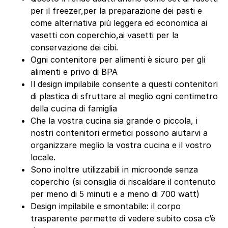
per il freezer,per la preparazione dei pasti e
come alternativa più leggera ed economica ai
vasetti con coperchio,ai vasetti per la
conservazione dei cibi.
Ogni contenitore per alimenti è sicuro per gli
alimenti e privo di BPA
Il design impilabile consente a questi contenitori
di plastica di sfruttare al meglio ogni centimetro
della cucina di famiglia
Che la vostra cucina sia grande o piccola, i
nostri contenitori ermetici possono aiutarvi a
organizzare meglio la vostra cucina e il vostro
locale.
Sono inoltre utilizzabili in microonde senza
coperchio (si consiglia di riscaldare il contenuto
per meno di 5 minuti e a meno di 700 watt)
Design impilabile e smontabile: il corpo
trasparente permette di vedere subito cosa c’è