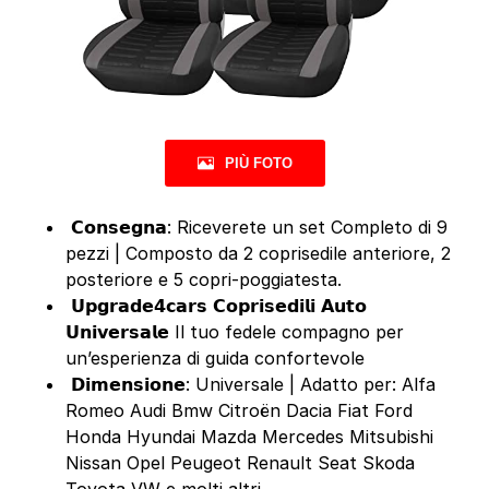
PIÙ FOTO
️ 𝗖𝗼𝗻𝘀𝗲𝗴𝗻𝗮: Riceverete un set Completo di 9
pezzi | Composto da 2 coprisedile anteriore, 2
posteriore e 5 copri-poggiatesta.
️ 𝗨𝗽𝗴𝗿𝗮𝗱𝗲𝟰𝗰𝗮𝗿𝘀 𝗖𝗼𝗽𝗿𝗶𝘀𝗲𝗱𝗶𝗹𝗶 𝗔𝘂𝘁𝗼
𝗨𝗻𝗶𝘃𝗲𝗿𝘀𝗮𝗹𝗲 Il tuo fedele compagno per
un’esperienza di guida confortevole
️ 𝗗𝗶𝗺𝗲𝗻𝘀𝗶𝗼𝗻𝗲: Universale | Adatto per: Alfa
Romeo Audi Bmw Citroën Dacia Fiat Ford
Honda Hyundai Mazda Mercedes Mitsubishi
Nissan Opel Peugeot Renault Seat Skoda
Toyota VW e molti altri.