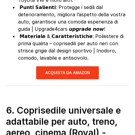
️ 𝗣𝘂𝗻𝘁𝗶 𝗦𝗮𝗹𝗶𝗲𝗻𝘁𝗶: Protegge i sedili dal
deterioramento, migliora l’aspetto della vostra
auto, garantisce una comoda esperienza di
guida | Upgrade4cars 𝙪𝙥𝙜𝙧𝙖𝙙𝙚 𝙣𝙤𝙬!
️ 𝗠𝗮𝘁𝗲𝗿𝗶𝗮𝗹𝗲 & 𝗖𝗮𝗿𝗮𝘁𝘁𝗲𝗿𝗶𝘀𝘁𝗶𝗰𝗵𝗲: Poliestere di
prima qualita – coprisedili per auto neri con
strisce grigie dal design sportivo | Inodoro,
comodo, lavabile e antiscivolo.
ACQUISTA DA AMAZON
6.
Coprisedile universale e
adattabile per auto, treno,
aereo, cinema (Royal)
-