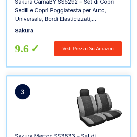
Sakura CarnaBY SS5292 – Set di Copri
Sedili e Copri Poggiatesta per Auto,
Universale, Bordi Elasticizzati,
Compatibile con Airbag Laterale, Lavabile
Sakura
in Lavatrice, Blu
9.6
Vedi Prezzo Su Amazon
3
Sakura Merton SS3633 – Set di