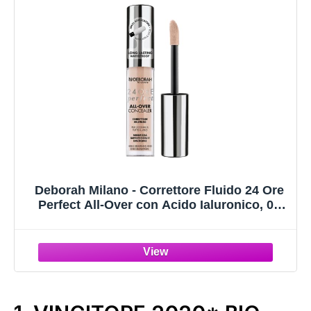
Deborah Milano - Correttore Fluido 24 Ore
Perfect All-Over con Acido Ialuronico, 01
Fair, Lunga Tenuta Waterproof, Effetto Alta
Coprenza e Idratante, Minimizza Occhiaie e
Discromie del Viso, 5.5 gr