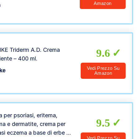
atopica, allevia il Prurito –
Amazon
m
KE Triderm A.D. Crema
9.6
iente – 400 ml.
Vedi Prezzo Su
ke
Amazon
 per psoriasi, eritema,
9.5
a e dermatite, crema per
asi eczema a base di erbe di
Vedi Prezzo Su