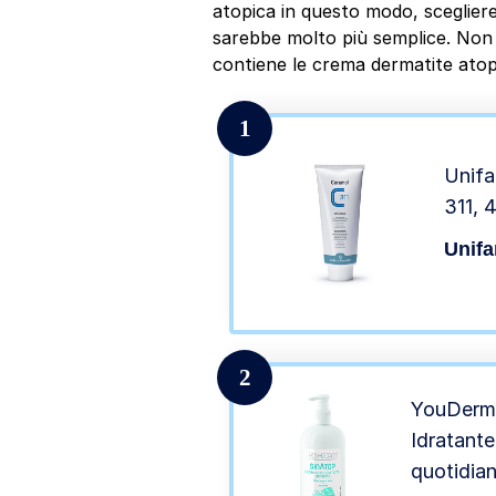
atopica in questo modo, scegliere
sarebbe molto più semplice. Non i
contiene le crema dermatite atopi
1
Unifa
311, 4
Unifa
2
YouDerm 
Idratante
quotidian