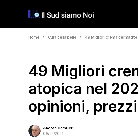
Home
Cura della pelle
49 Migliori crema dermatite 
49 Migliori cr
atopica nel 202
opinioni, prezzi
Andrea Camilleri
09/22/2021