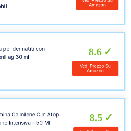
Vedi Prezzo Su
, Sensibile e Danneggiata,
Amazon
hil
a Profumo, Formato 450 g
 per dermatiti con
8.6
enil ag 30 ml
Vedi Prezzo Su
Amazon
ina Calmilene Clin Atop
8.5
ne Intensiva – 50 Ml