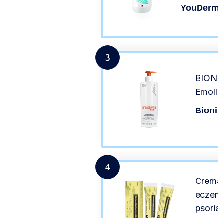
tendenza 
YouDer
500 ml
3
BIONI
Emoll
Bioni
4
Crema
eczem
psori