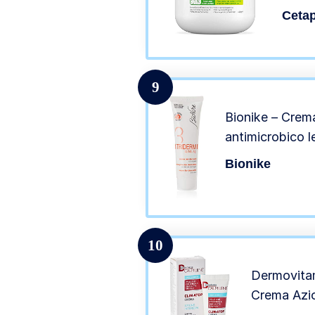
Secca
Cetap
Senz
9
Bionike – Crema
antimicrobico l
Bionike
10
Dermovitam
Crema Azio