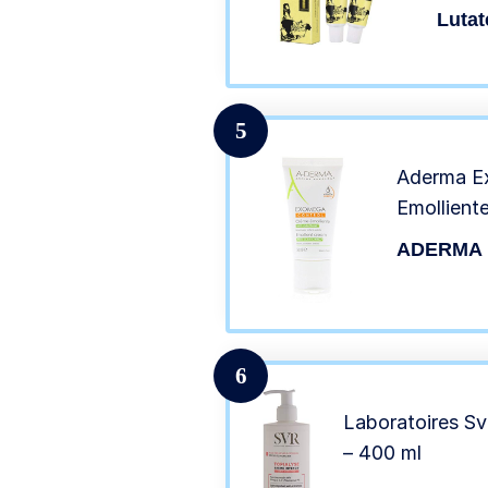
alta 
Lutat
psori
5
Aderma E
Emollient
ADERMA
6
Laboratoires Sv
– 400 ml