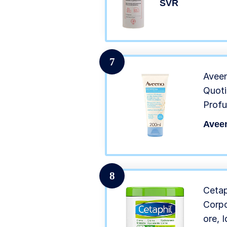
SVR
7
Aveen
Quoti
Profu
Secch
Avee
ml
8
Cetap
Corpo
ore, 