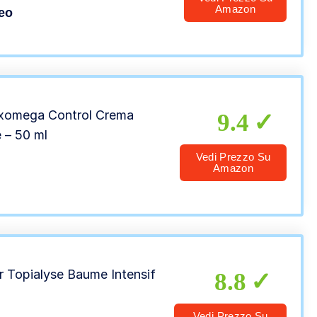
qualità, dermatite ed eczema
Amazon
eo
asi pruriginosa
xomega Control Crema
9.4
e – 50 ml
Vedi Prezzo Su
Amazon
r Topialyse Baume Intensif
8.8
Vedi Prezzo Su