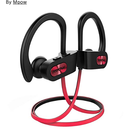
By
Mpow