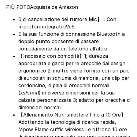
PIÙ FOTO
Acquista da Amazon
0 di cancellazione del rumore Mic】：Con i
microfoni integrati cVc6
E la sua funzione di connessione Bluetooth a
doppio punto consente di passare
comodamente da un telefono all’altro
【Indossalo con comodità】1; durezza
appropriata e ganci per le orecchie dal design
ergonomico 2; inoltre viene fornito con un paio
di auricolari in schiuma di memoria, una clip per
cordoncino, 4 paia di orecchini normali
(xs/s/m/l) in diverse dimensioni per la sua
calzata personalizzata 3; adatto per orecchie di
dimensioni normali
【Allenamento Non-smettere Fino a 10 Ore】
Adottando la tecnologia di ricarica rapida,
Mpow Flame cuffie wireless Le offrono 10 ore
di divertimento musicale con una ricarica rapida