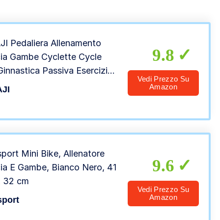
I Pedaliera Allenamento
9.8
ia Gambe Cyclette Cycle
Ginnastica Passiva Esercizio
Vedi Prezzo Su
ss Riabilitazione Anziani
Amazon
JI
 Cycle Cyclette)
sport Mini Bike, Allenatore
9.6
ia E Gambe, Bianco Nero, 41
x 32 cm
Vedi Prezzo Su
Amazon
sport