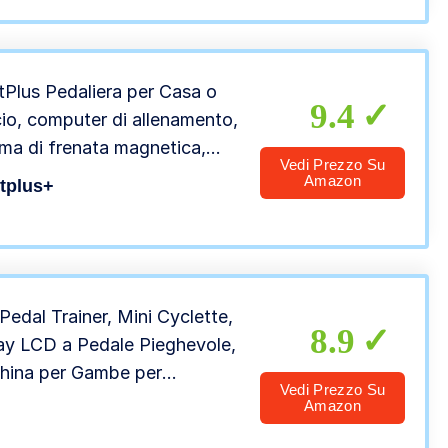
rati,Regolabile
tenza,Max.120
persilenzioso,SY-6801
tPlus Pedaliera per Casa o
9.4
cio, computer di allenamento,
ema di frenata magnetica,
Vedi Prezzo Su
qualità, silenziosa, 8 livelli di
Amazon
tplus+
tenza, cyclette per anziani,
HT-0001
edal Trainer, Mini Cyclette,
8.9
ay LCD a Pedale Pieghevole,
hina per Gambe per
Vedi Prezzo Su
amento di Braccia e Gambe
Amazon
tenza Regolabile