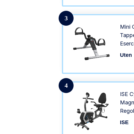
3
Mini 
Tappe
Eserci
Gambe
Uten
Dei Da
4
ISE C
Magne
Regol
Ideal
ISE
Recup