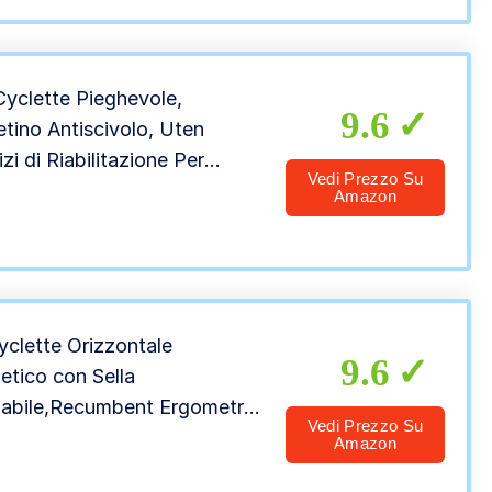
Cyclette Pieghevole,
9.6
tino Antiscivolo, Uten
zi di Riabilitazione Per
Vedi Prezzo Su
 e Braccia, Visualizzazione
Amazon
ti di Esercizi Multipli
yclette Orizzontale
9.6
tico con Sella
abile,Recumbent Ergometro
Vedi Prezzo Su
e per Allenamento di
Amazon
ero,Sensori di Pulsazione