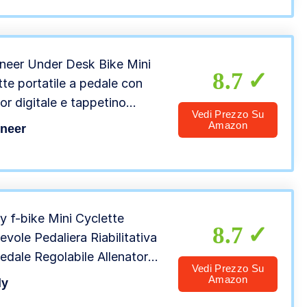
neer Under Desk Bike Mini
8.7
tte portatile a pedale con
or digitale e tappetino
Vedi Prezzo Su
civolo, resistenza regolabile,
Amazon
tneer
y f-bike Mini Cyclette
8.7
evole Pedaliera Riabilitativa
Pedale Regolabile Allenatore
Vedi Prezzo Su
ia e Gambe Fit Bicicletta
Amazon
ly
ss Display Lcd Per Anziani