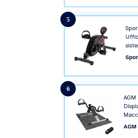
Integ
Resis
5
kg,Su
Spor
Uffi
sist
alta 
Spor
resis
SP-
6
AGM P
Displ
Macc
Allen
AGM
Resis