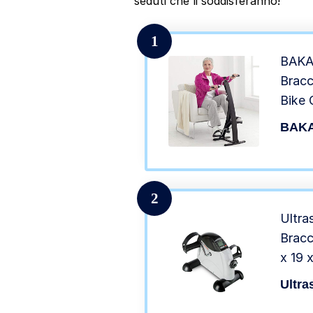
seduti che li soddisferanno!
1
BAKAJ
Bracc
Bike 
Fitne
BAKA
(Dual
2
Ultra
Bracc
x 19 
Ultra