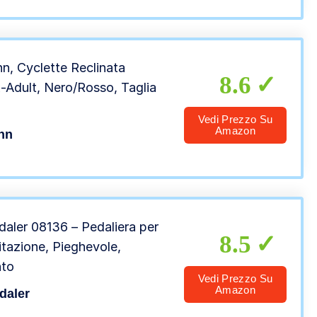
ili Con Rilievo
drucciolevole
n, Cyclette Reclinata
8.6
-Adult, Nero/Rosso, Taglia
Vedi Prezzo Su
Amazon
nn
daler 08136 – Pedaliera per
8.5
litazione, Pieghevole,
nto
Vedi Prezzo Su
Amazon
daler