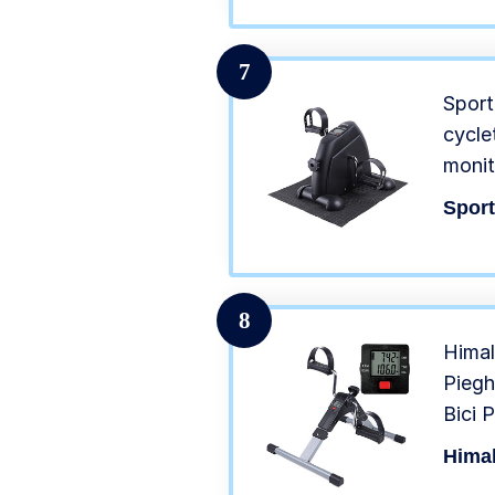
7
Sport
cycle
monit
antis
Spor
Nero
8
Himal
Piegh
Bici 
Bracc
Hima
Fitne