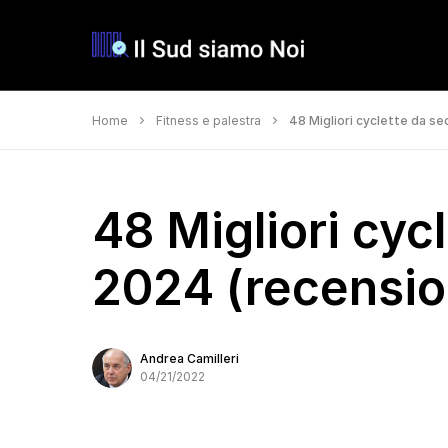
Home
Fitness e palestra
48 Migliori cyclette da sed
48 Migliori cyc
2024 (recension
Andrea Camilleri
04/21/2022