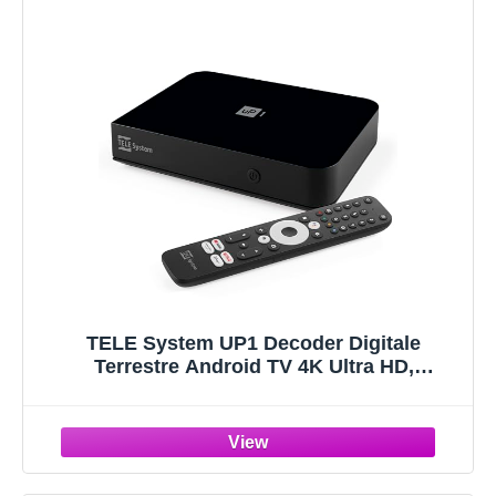
TELE System UP1 Decoder Digitale
Terrestre Android TV 4K Ultra HD,
Certificato Netflix, Prime Video, Disney+,
Chromecast Built-in, DVB-T2 HEVC,
HDR10+ HLG, AV1, HDMI/SCART.