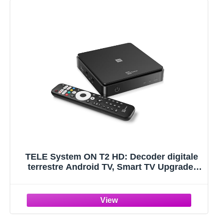
TELE System ON T2 HD: Decoder digitale
terrestre Android TV, Smart TV Upgrade,
Tuner DVB-T2 HEVC HDR10+HLG, HDMI,
SCART Adapter Incluso - Certificato Google