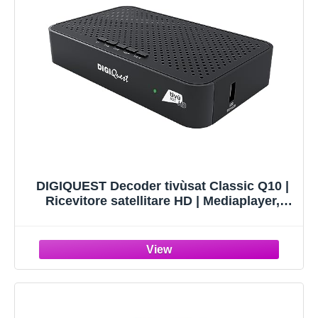
DIGIQUEST Decoder tivùsat Classic Q10 |
Ricevitore satellitare HD | Mediaplayer,
Telecomando 2 in 1 e Smartcard inclusa |
HDR10/ HLG | Merlin