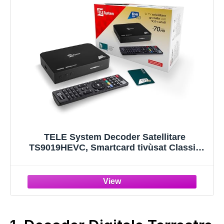
TELE System Decoder Satellitare
TS9019HEVC, Smartcard tivùsat Classic
(Merlin) Inclusa, Oltre 70 Canali HD Gratuiti,
Aggiornamento Automatico Canali