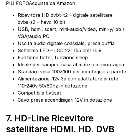
PIÙ FOTO
Acquista da Amazon
Ricevitore HD dvbt-t2 – digitale satellitare
dvbs-s2 – hevc 10 bit
USB, hdmi, scart, mini-audio/video, mini-y/ pb r,
VGA/audio PC
Uscita audio digitale coassiale, presa cuffia
Schermo LED – LCD 22” (55 cm) 16:9
Funzione hotel, funzione sleep
Ideale per camper, casa al mare o in montagna
Standard vesa 100×100 per montaggio a parete
Alimentazione: 12v 3a con adattatore di rete
110-240v 50/60hz in dotazione
Compatibile tivùsat
Cavo presa accendisigari 12V in dotazione
7.
HD-Line Ricevitore
satellitare HDMI, HD, DVB