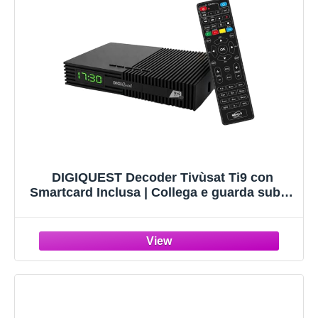
DIGIQUEST Decoder Tivùsat Ti9 con
Smartcard Inclusa | Collega e guarda subito
| Facile da installare | Telecomando 2in1 |
Funzione di registrazione attivabile | DVB-
S2 | HDR10/ HLG | Merlin