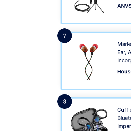
Vocal
ANVS
per T
7
Marle
Ear, 
Incor
Cusci
Hous
Silico
Mater
8
Cuffi
Bluet
Imper