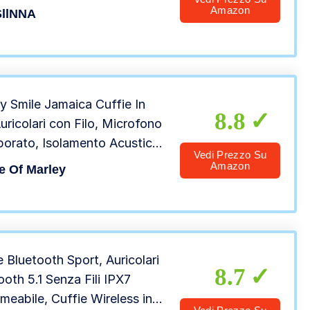
e e Streaming, con Supporto
Amazon
llNNA
reppiede e Plug ‘n Play
y Smile Jamaica Cuffie In
8.8
Auricolari con Filo, Microfono
porato, Isolamento Acustico,
Vedi Prezzo Su
netto da 9.2 mm, 2 Misure in
Amazon
e Of Marley
ne, Cavi Antigroviglio,
iale Riciclato, Rosso Fuoco
e Bluetooth Sport, Auricolari
8.7
ooth 5.1 Senza Fili IPX7
meabile, Cuffie Wireless in