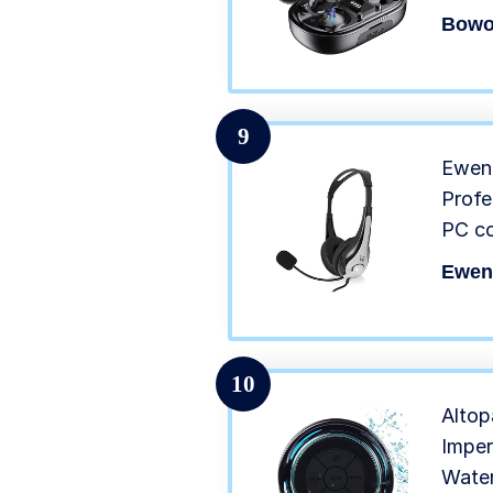
Ear B
Bowo
Auric
con D
Contr
9
Ewen
Profe
PC co
Note
Ewen
3.5 m
Imbot
10
Altop
Imper
Water