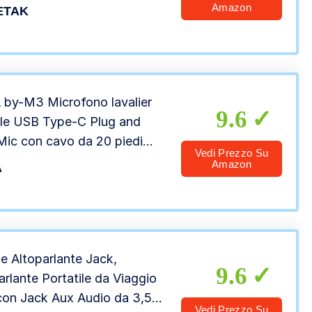
fono a Condensatore con
Amazon
ETAK
m Stereo Jack Splitter, per
p iPad Mac Gaming Singing
be Skype, Studio, Nero
by-M3 Microfono lavalier
9.6
ale USB Type-C Plug and
Mic con cavo da 20 piedi
Vedi Prezzo Su
tibile con iPad Pro, Mac
Amazon
A
amsung, LG, Google Nexus,
 smartphone di tipo USB-C
e Altoparlante Jack,
9.6
arlante Portatile da Viaggio
con Jack Aux Audio da 3,5
Vedi Prezzo Su