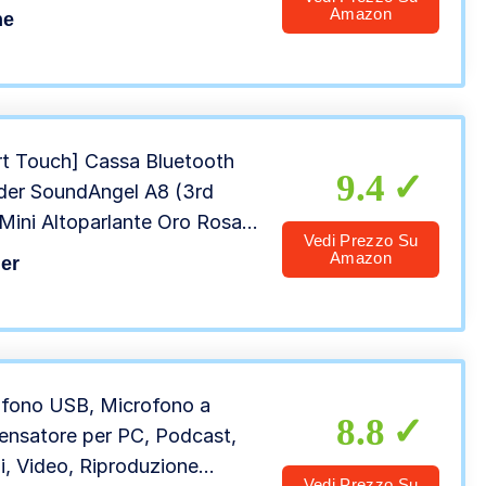
ug-in Bass Batteria
Amazon
ne
porata per Smartphone, iPad
puter(nero)
t Touch] Cassa Bluetooth
9.4
er SoundAngel A8 (3rd
Mini Altoparlante Oro Rosa
Vedi Prezzo Su
ustodia Impermeabile
Amazon
er
tile Mic 15h Musica Suono
al per iPhone iPad Tablet
ia Ragazza Regalo
fono USB, Microfono a
8.8
nsatore per PC, Podcast,
i, Video, Riproduzione
Vedi Prezzo Su