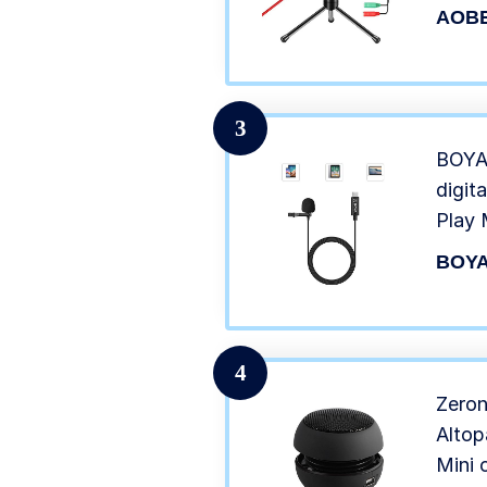
Micro
AOB
3.5 m
Lopto
Youtu
3
BOYA 
digit
Play 
Compa
BOY
PC, S
altri
4
Zeron
Altop
Mini 