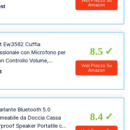
Vedi Prezzo Su
assi Potenziati con Mic,
Amazon
st
olari Wireless CVC 8.0 Stereo
isplay LED, 48 Ore/Touch
ol
t Ew3562 Cuffia
8.5
ssionale con Microfono per
n Controllo Volume,
Vedi Prezzo Su
book, Laptop, Doppio Jack
Amazon
t
m (1Xaudio 1Xmic), Auricolari
titi, Cavo 2 m, black
arlante Bluetooth 5.0
8.4
meabile da Doccia Cassa
proof Speaker Portatile con