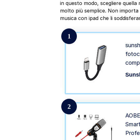
in questo modo, scegliere quella 
molto più semplice. Non importa qu
musica con ipad che li soddisfera
1
sunsh
foto
compa
X 8 7
Suns
suppo
sched
tasti
2
AOBE
Smart
Profe