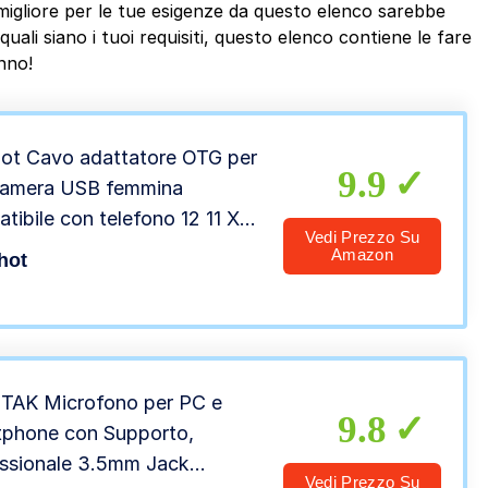
migliore per le tue esigenze da questo elenco sarebbe
ali siano i tuoi requisiti, questo elenco contiene le fare
nno!
ot Cavo adattatore OTG per
9.9
camera USB femmina
tibile con telefono 12 11 Xr
Vedi Prezzo Su
 6 Plus Pad Air Pro Mini,
Amazon
hot
rta fotocamera, lettore di
e, chiavetta USB, mouse,
era, hub,MIDI
TAK Microfono per PC e
9.8
phone con Supporto,
ssionale 3.5mm Jack
Vedi Prezzo Su