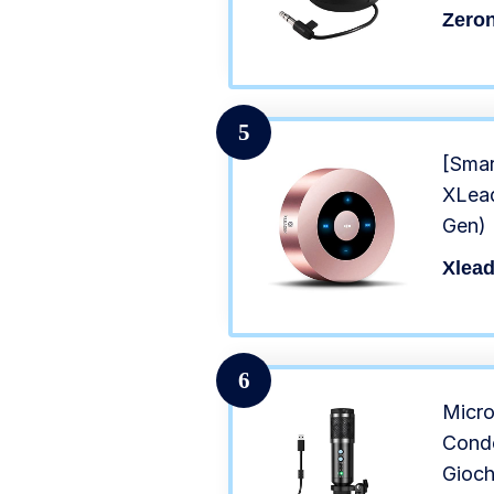
mm Pl
Zero
Incor
e Com
5
[Smar
XLead
Gen) 
con C
Xlead
Porta
Cryst
Docc
6
Micro
Conde
Gioch