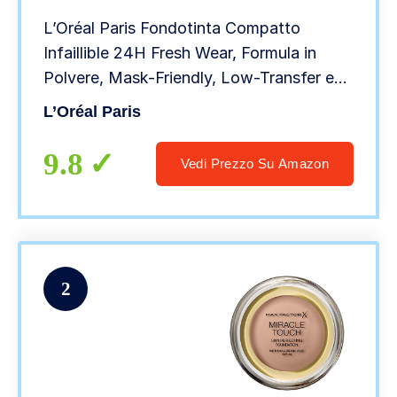
L’Oréal Paris Fondotinta Compatto
Infaillible 24H Fresh Wear, Formula in
Polvere, Mask-Friendly, Low-Transfer e
Waterproof, Copre come un Fondotinta e
L’Oréal Paris
Opacizza come una Polvere, 120
Vanilla/Vanille
9.8
Vedi Prezzo Su Amazon
2