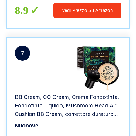
8.9
Vedi Prezzo Su Amazon
7
BB Cream, CC Cream, Crema Fondotinta,
Fondotinta Liquido, Mushroom Head Air
Cushion BB Cream, correttore duraturo
idratante illuminante, Coprente
Nuonove
imperfezioni copertura fondotinta