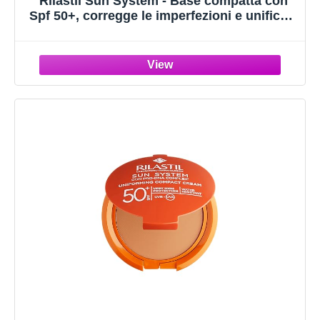
Rilastil Sun System - Base compatta con
Spf 50+, corregge le imperfezioni e unifica il
tono, resistente all'acqua, tono 02 Dore, 10
grammi