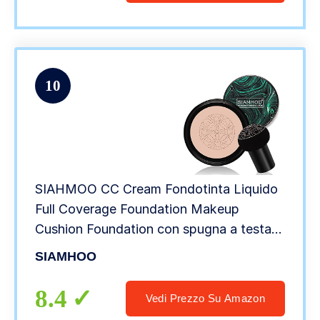
10
SIAHMOO CC Cream Fondotinta Liquido
Full Coverage Foundation Makeup
Cushion Foundation con spugna a testa
di fungo per un trucco impeccabile, tono
SIAMHOO
della pelle uniforme – 0.7fl.oz – naturale
8.4
Vedi Prezzo Su Amazon