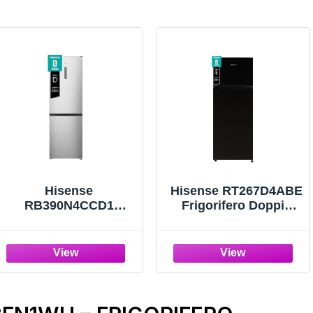
Hisense
Hisense RT267D4ABE
RB390N4CCD1
Frigorifero Doppia
Frigorifero
Porta, Capacità netta
Combinato Total No
206 L, Nero,
Frost, Inox,
Illuminazione Led,
1.86x60cm, Classe D,
Porte reversibili,
304L
Ripiani in vetro
modulari