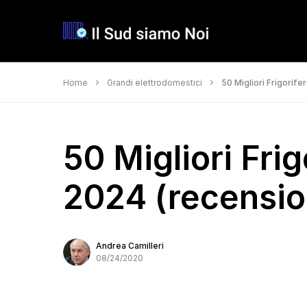
Home
Grandi elettrodomestici
50 Migliori Frigorife
50 Migliori Fri
2024 (recension
Andrea Camilleri
08/24/2020