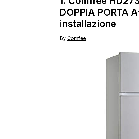
1.
Comfree HD27
Bianco
DOPPIA PORTA A+
installazione
By
Comfee