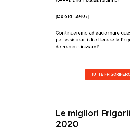
A+++s che li soddisferanno!
[table id=5940 /]
Continueremo ad aggiornare quest
per assicurarti di ottenere la Fri
dovremmo iniziare?
TUTTE FRIGORIFER
Le migliori Frigor
2020