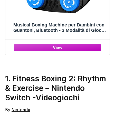
Musical Boxing Machine per Bambini con
Guantoni, Bluetooth - 3 Modalità di Gioco
Interattive - Sacco da Boxe a Parete con
Display LED - Giochi Bambini 3-12 Anni,
Regalo Natale per Ragazzi
1. Fitness Boxing 2: Rhythm
& Exercise – Nintendo
Switch
-Videogiochi
By
Nintendo