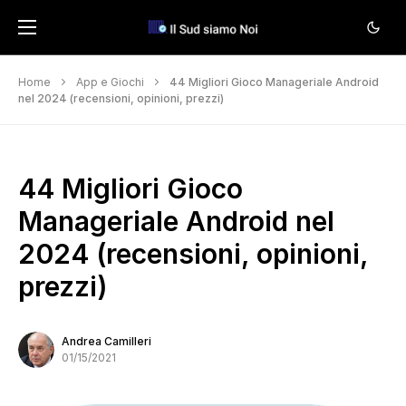
Home
App e Giochi
44 Migliori Gioco Manageriale Android
nel 2024 (recensioni, opinioni, prezzi)
44 Migliori Gioco
Manageriale Android nel
2024 (recensioni, opinioni,
prezzi)
Andrea Camilleri
01/15/2021