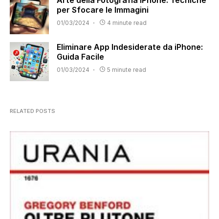
Arte della Fotografia iPhone: Tecniche
per Sfocare le Immagini
01/03/2024
4 minute read
Eliminare App Indesiderate da iPhone:
Guida Facile
01/03/2024
5 minute read
RELATED POSTS