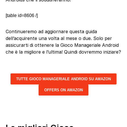
[table id=8606 /]
Continueremo ad aggiornare questa guida
dell’acquirente una volta al mese o due. Solo per
assicurarti di ottenere la Gioco Manageriale Android
che è la migliore e l’ultima! Quindi dovremmo iniziare?
TUTTE GIOCO MANAGERIALE ANDROID SU AMAZON
OFFERS ON AMAZON