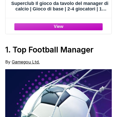
Superclub Il gioco da tavolo del manager di
calcio | Gioco di base | 2-4 giocatori | 12
anni in su | Perfetto per gli appassionati di
calcio
1.
Top Football Manager
By
Gamegou Ltd.