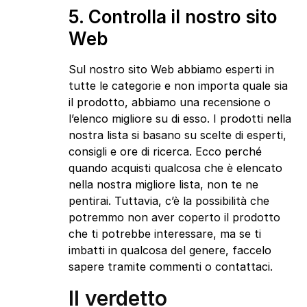
5. Controlla il nostro sito
Web
Sul nostro sito Web abbiamo esperti in
tutte le categorie e non importa quale sia
il prodotto, abbiamo una recensione o
l’elenco migliore su di esso. I prodotti nella
nostra lista si basano su scelte di esperti,
consigli e ore di ricerca. Ecco perché
quando acquisti qualcosa che è elencato
nella nostra migliore lista, non te ne
pentirai. Tuttavia, c’è la possibilità che
potremmo non aver coperto il prodotto
che ti potrebbe interessare, ma se ti
imbatti in qualcosa del genere, faccelo
sapere tramite commenti o contattaci.
Il verdetto