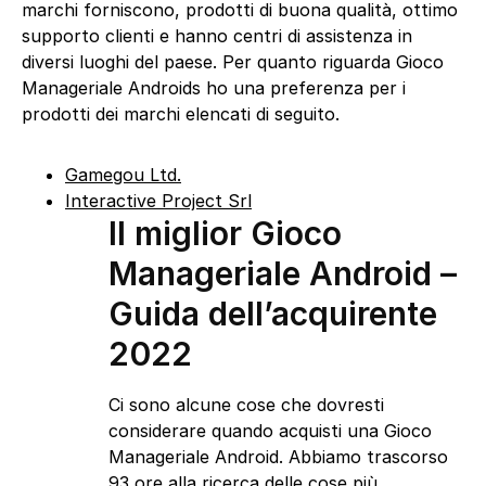
marchi forniscono, prodotti di buona qualità, ottimo
supporto clienti e hanno centri di assistenza in
diversi luoghi del paese. Per quanto riguarda Gioco
Manageriale Androids ho una preferenza per i
prodotti dei marchi elencati di seguito.
Gamegou Ltd.
Interactive Project Srl
Il miglior Gioco
Manageriale Android –
Guida dell’acquirente
2022
Ci sono alcune cose che dovresti
considerare quando acquisti una Gioco
Manageriale Android. Abbiamo trascorso
93 ore alla ricerca delle cose più