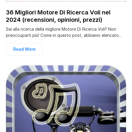
36 Migliori Motore Di Ricerca Voli nel
2024 (recensioni, opinioni, prezzi)
Sei alla ricerca della migliore Motore Di Ricerca Voli? Non
preoccuparti più! Come in questo post, abbiamo elencato…
Read More