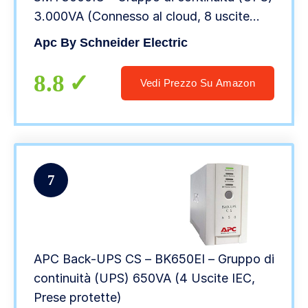
3.000VA (Connesso al cloud, 8 uscite
IEC-C13)
Apc By Schneider Electric
8.8
Vedi Prezzo Su Amazon
7
APC Back-UPS CS – BK650EI – Gruppo di
continuità (UPS) 650VA (4 Uscite IEC,
Prese protette)