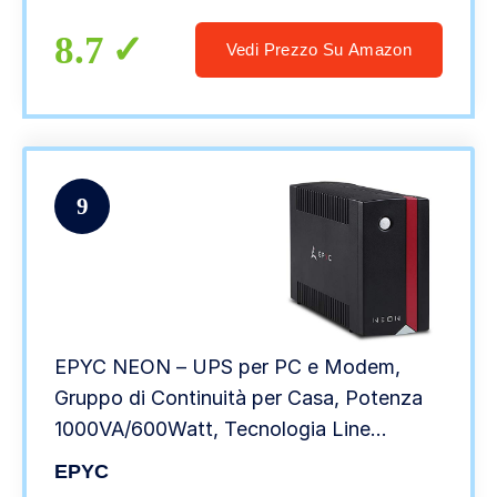
8.7
Vedi Prezzo Su Amazon
9
EPYC NEON – UPS per PC e Modem,
Gruppo di Continuità per Casa, Potenza
1000VA/600Watt, Tecnologia Line
Interactive, AVR, 3 Uscite Schuko, UPS
EPYC
1000VA, Nero