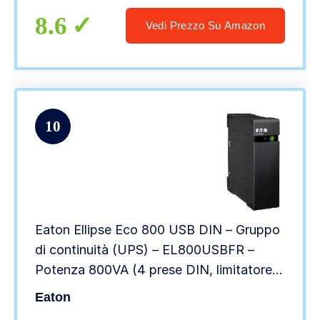
8.6
Vedi Prezzo Su Amazon
10
Eaton Ellipse Eco 800 USB DIN – Gruppo
di continuità (UPS) – EL800USBFR –
Potenza 800VA (4 prese DIN, limitatore
di sovratensione, batteria) – UPS con
Eaton
interfaccia USB (cavo incluso) – Nero