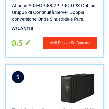
Atlantis A03-OP3002P PRO UPS OnLine
Gruppo di Continuità Server Doppia
conversione Onda Sinusoidale Pura
3000VA 2700W, Tower display LCD,
ATLANTIS
USB, seriale RS-232, 4 uscite IEC, slot
SNMP, 6x12V-9Ah
9.5
Vedi Prezzo Su Amazon
5