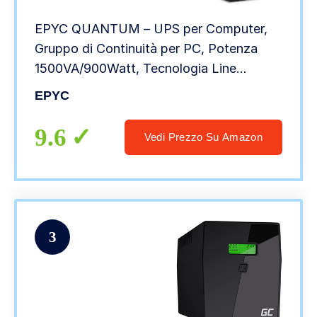
EPYC QUANTUM – UPS per Computer,
Gruppo di Continuità per PC, Potenza
1500VA/900Watt, Tecnologia Line
Interactive, AVR, 5 Uscite (2x Schuko +
EPYC
3x IEC), Display LCD, UPS 1500VA,
Massime Autonomie
9.6
Vedi Prezzo Su Amazon
3