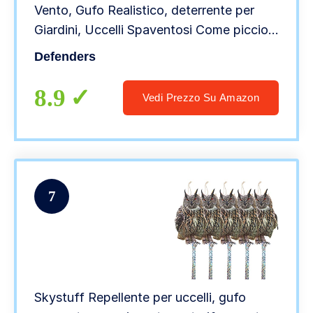
Vento, Gufo Realistico, deterrente per
Giardini, Uccelli Spaventosi Come piccioni
e gabbiani da Aree Esterne)
Defenders
8.9
Vedi Prezzo Su Amazon
7
Skystuff Repellente per uccelli, gufo