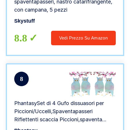
spaventapasseri, nastro catarifrangente,
con campana, 5 pezzi
Skystuff
8.8
Vedi Prezzo Su Amazon
8
PhantasySet di 4 Gufo dissuasori per
Piccioni/Uccelli,Spaventapasseri
Riflettenti scaccia Piccioni,spaventa
Piccioni,allontanare Anti Piccioni