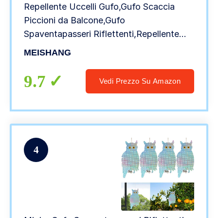
Repellente Uccelli Gufo,Gufo Scaccia
Piccioni da Balcone,Gufo
Spaventapasseri Riflettenti,Repellente
Uccelli da Esterno,Gufo Spaventapasseri
MEISHANG
9.7
Vedi Prezzo Su Amazon
4