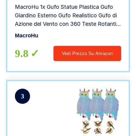
MacroHu 1x Gufo Statue Plastica Gufo
Giardino Esterno Gufo Realistico Gufo di
Azione del Vento con 360 Teste Rotanti
Patio Decorazioni Gufo Spaventapasseri
MacroHu
Uccello Repeller Scaccia Piccioni
9.8
Vedi Prezzo Su Amazon
3