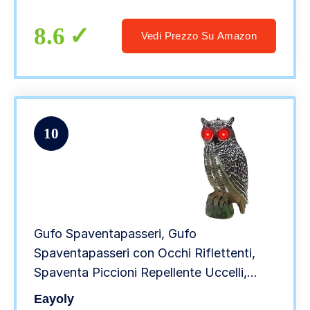
Ornamenti,Civetta Spaventa Piccioni
17cm (Grigio)
8.6
Vedi Prezzo Su Amazon
10
Gufo Spaventapasseri, Gufo
Spaventapasseri con Occhi Riflettenti,
Spaventa Piccioni Repellente Uccelli,
Dissuasore per Uccelli con Luce E Suono,
Eayoly