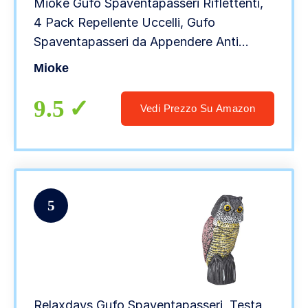
Mioke Gufo Spaventapasseri Riflettenti,
4 Pack Repellente Uccelli, Gufo
Spaventapasseri da Appendere Anti
Piccioni con Campanella Decorativa per
Mioke
Proteggere Piante e Giardino
9.5
Vedi Prezzo Su Amazon
5
Relaxdays Gufo Spaventapasseri, Testa