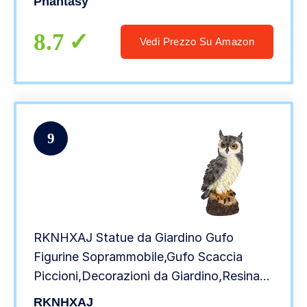
Phantasy
Campanella,Decorativa Proteggere
Balcone Orto Piante
8.7
Vedi Prezzo Su Amazon
9
RKNHXAJ Statue da Giardino Gufo
Figurine Soprammobile,Gufo Scaccia
Piccioni,Decorazioni da Giardino,Resina
Animale Uccelli Statuette
RKNHXAJ