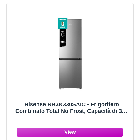
Hisense RB3K330SAIC - Frigorifero
Combinato Total No Frost, Capacità di 330
Litri, Ridotta profondità, Deep Freeze, Metal
Tech Cooling, WiFi, Silenzioso, Motore
Inverter, Classe C, Inox