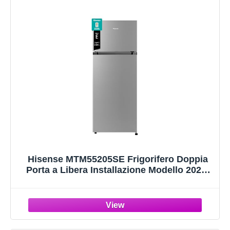
Hisense MTM55205SE Frigorifero Doppia
Porta a Libera Installazione Modello 2022,
206 L, Silver, 143.4 x‎ 54.2 x 55 cm