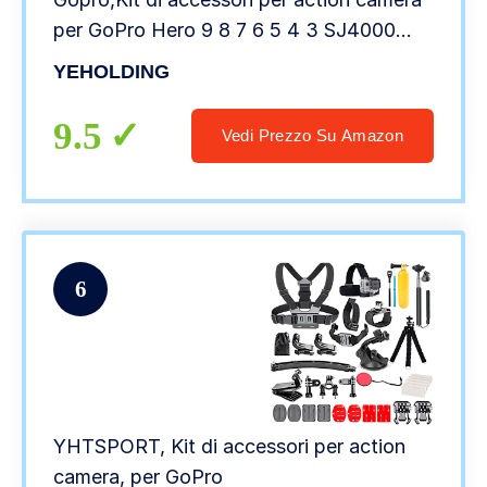
per GoPro Hero 9 8 7 6 5 4 3 SJ4000
DBPOWER e altre fotocamere per lo
YEHOLDING
sport (25 in1)
9.5
Vedi Prezzo Su Amazon
6
YHTSPORT, Kit di accessori per action
camera, per GoPro