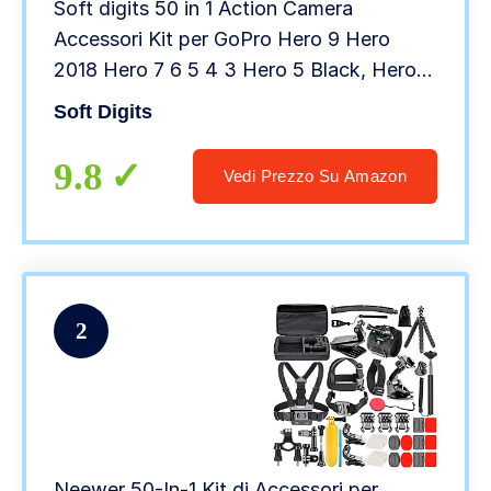
Soft digits 50 in 1 Action Camera
Accessori Kit per GoPro Hero 9 Hero
2018 Hero 7 6 5 4 3 Hero 5 Black, Hero
Session YI Campark Akaso Crosstour
Soft Digits
Apeman Sony con custodia per il
trasporto
9.8
Vedi Prezzo Su Amazon
2
Neewer 50-In-1 Kit di Accessori per