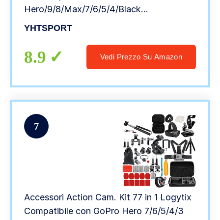
Hero/9/8/Max/7/6/5/4/Black
2018/Session/Fusion/Silver/White/Insta360
YHTSPORT
e altre fotocamere, 28 in 1
8.9
Vedi Prezzo Su Amazon
7
Accessori Action Cam. Kit 77 in 1 Logytix
Compatibile con GoPro Hero 7/6/5/4/3