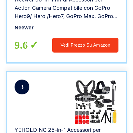
Action Camera Compatibile con GoPro
Hero9/ Hero /Hero7, GoPro Max, GoPro
Fusion, Insta360, DJI Osmo Action,
Neewer
AKASO, APEMAN, Campark, SJCAM.
9.6
Vedi Prezzo Su Amazon
3
YEHOLDING 25-in-1 Accessori per