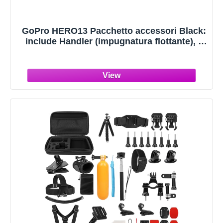
GoPro HERO13 Pacchetto accessori Black:
include Handler (impugnatura flottante), 2
batterie Enduro, 2 supporti adesivi curvi,
scheda MicroSD SanDisk da 64 GB,
custodia per il trasporto e altro ancora