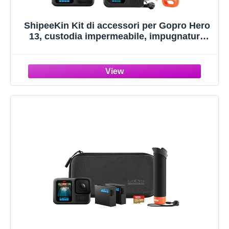
ShipeeKin Kit di accessori per Gopro Hero
13, custodia impermeabile, impugnatura
galleggiante, 2 set pellicola protettiva,
guaina in silicone, filtri rossi, inserti anti-
appannamento