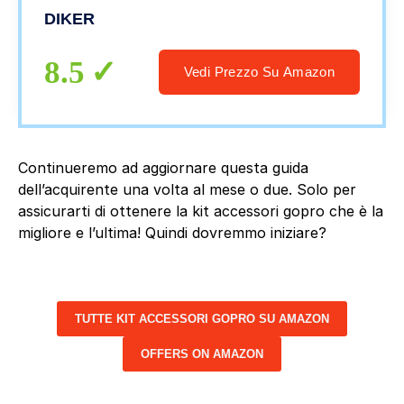
SJ4000/ SJ5000/SJ6000 DJI AKASO
DIKER
APEMAN Campark Action Camera ecc.
(nero)
8.5
Vedi Prezzo Su Amazon
Continueremo ad aggiornare questa guida
dell’acquirente una volta al mese o due. Solo per
assicurarti di ottenere la kit accessori gopro che è la
migliore e l’ultima! Quindi dovremmo iniziare?
TUTTE KIT ACCESSORI GOPRO SU AMAZON
OFFERS ON AMAZON