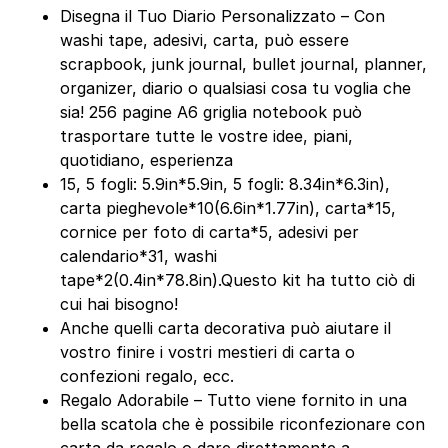
Disegna il Tuo Diario Personalizzato – Con
washi tape, adesivi, carta, può essere
scrapbook, junk journal, bullet journal, planner,
organizer, diario o qualsiasi cosa tu voglia che
sia! 256 pagine A6 griglia notebook può
trasportare tutte le vostre idee, piani,
quotidiano, esperienza
15, 5 fogli: 5.9in*5.9in, 5 fogli: 8.34in*6.3in),
carta pieghevole*10(6.6in*1.77in), carta*15,
cornice per foto di carta*5, adesivi per
calendario*31, washi
tape*2(0.4in*78.8in).Questo kit ha tutto ciò di
cui hai bisogno!
Anche quelli carta decorativa può aiutare il
vostro finire i vostri mestieri di carta o
confezioni regalo, ecc.
Regalo Adorabile – Tutto viene fornito in una
bella scatola che è possibile riconfezionare con
carta da regalo o dare direttamente a