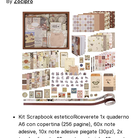
By
Zocipro
Kit Scrapbook esteticoRiceverete 1x quaderno
A6 con copertina (256 pagine), 60x note
adesive, 10x note adesive piegate (30pz), 2x