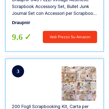
Scrapbook Accessory Set, Bullet Junk
Journal Set con Accessori per Scrapbook
Journaling, Quaderno a Griglia A6, Regalo
Draupnir
fai da te per Ragazzi e Bambini – Vintage
9.6
Vedi Prezzo Su Amazon
3
200 Fogli Scrapbooking Kit, Carta per