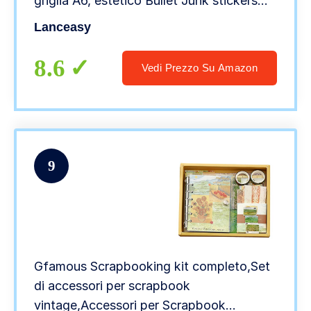
griglia A6, estetico Bullet Junk stickers
vintage bullet journal carta da scrivere,
Lanceasy
regalo fai da te per ragazze e donne
8.6
Vedi Prezzo Su Amazon
9
Gfamous Scrapbooking kit completo,Set
di accessori per scrapbook
vintage,Accessori per Scrapbook