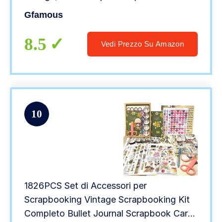
Vintage,Accessori estetici Bullet Journal
Gfamous
con taccuino A6 per Album Diari di
Viaggio Pittura a olio
8.5
Vedi Prezzo Su Amazon
10
1826PCS Set di Accessori per
Scrapbooking Vintage Scrapbooking Kit
Completo Bullet Journal Scrapbook Carta