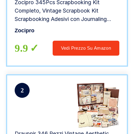
Zocipro 345Pcs Scrapbooking Kit
Completo, Vintage Scrapbook Kit
Scrapbooking Adesivi con Journaling
Griglia A6 Vintage Bullet Journal
Zocipro
Scrapbooking Carta Decorativa per
Ragazzi e Bambini
9.9
Vedi Prezzo Su Amazon
2
Draupnir 346 Pezzi Vintage Aesthetic