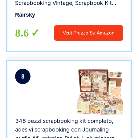
Scrapbooking Vintage, Scrapbook Kit
Completo Scrapbook Journaling con
Rairsky
Taccuino A6, Adesivi Scrapbooking per
Album Diario
8.6
Vedi Prezzo Su Amazon
8
348 pezzi scrapbooking kit completo,
adesivi scrapbooking con Journaling