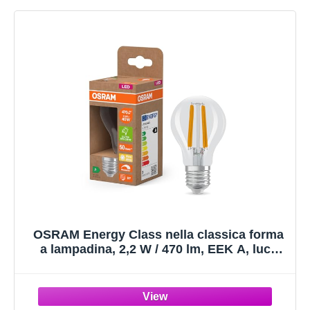
OSRAM Energy Class nella classica forma
a lampadina, 2,2 W / 470 lm, EEK A, luce
bianca calda (2700 K), CRI 80, realizzata in
vetro senza piombo trasparente, attacco
E27, IP20, 60 mm DM, dim, 6 pacchi