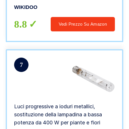
MasterColor G12 CMH-T, confezione da
WIKIDOO
4 (Color : Natural White 4000K)
8.8
Vedi Prezzo Su Amazon
7
Luci progressive a ioduri metallici,
sostituzione della lampadina a bassa
potenza da 400 W per piante e fiori