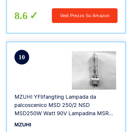
8.6
Vedi Prezzo Su Amazon
10
MZUHI YFlifangting Lampada da
palcoscenico MSD 250/2 NSD
MSD250W Watt 90V Lampadina MSR
8000K Lampada a ioduri metallici da
MZUHI
discoteca