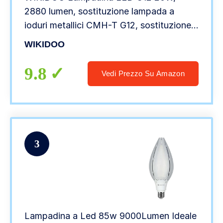
2880 lumen, sostituzione lampada a
ioduri metallici CMH-T G12, sostituzione
lampadina LED CDM-T MasterColor G12
WIKIDOO
CFL, AC85~265V, confezione da 1 (Warm
White 3000K)
9.8
Vedi Prezzo Su Amazon
3
Lampadina a Led 85w 9000Lumen Ideale