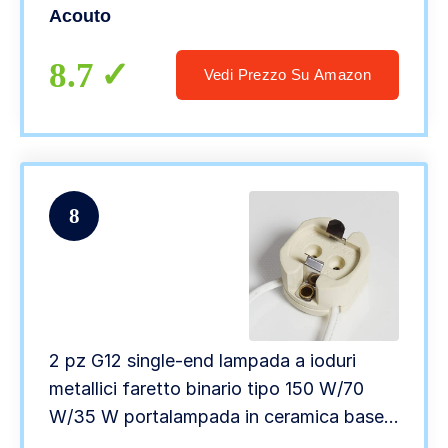
Acouto
8.7
Vedi Prezzo Su Amazon
8
2 pz G12 single-end lampada a ioduri
metallici faretto binario tipo 150 W/70
W/35 W portalampada in ceramica base
resistente alle alte temperature