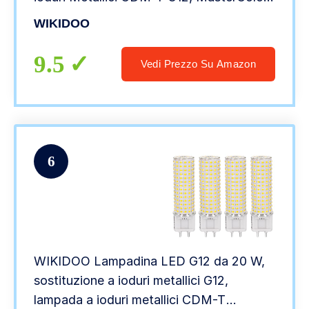
CMH-T G12+ CFL, Lampadina LED G12
WIKIDOO
AC85~265V, Confezione da 4 (Color :
Warm White 3000K)
9.5
Vedi Prezzo Su Amazon
6
WIKIDOO Lampadina LED G12 da 20 W,
sostituzione a ioduri metallici G12,
lampada a ioduri metallici CDM-T