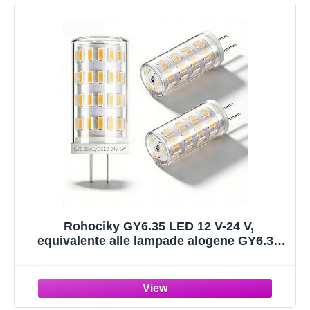
Rohociky GY6.35 LED 12 V-24 V,
equivalente alle lampade alogene GY6.35
da 40 W e 50 W, bianco caldo 3000 K, 5 W,
attacco bipolare JC a 2 poli, non
dimmerabile, confezione da 3