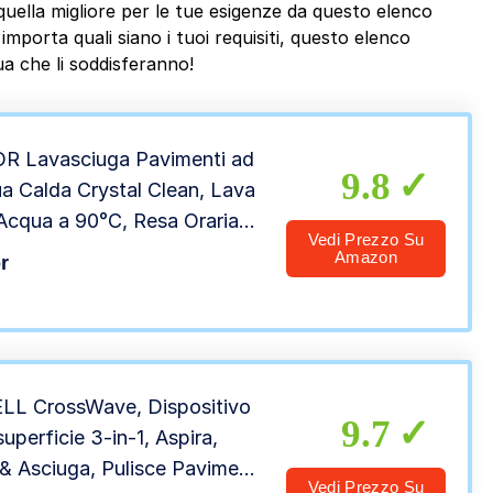
uella migliore per le tue esigenze da questo elenco
mporta quali siano i tuoi requisiti, questo elenco
a che li soddisferanno!
R Lavasciuga Pavimenti ad
9.8
a Calda Crystal Clean, Lava
Acqua a 90°C, Resa Oraria
Vedi Prezzo Su
 mq/h, Due Spazzole e 4
Amazon
r
oni Detergente Compresi
LL CrossWave, Dispositivo
9.7
superficie 3-in-1, Aspira,
& Asciuga, Pulisce Pavimenti
Vedi Prezzo Su