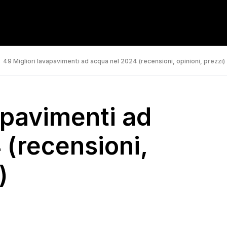
49 Migliori lavapavimenti ad acqua nel 2024 (recensioni, opinioni, prezzi)
apavimenti ad
 (recensioni,
)