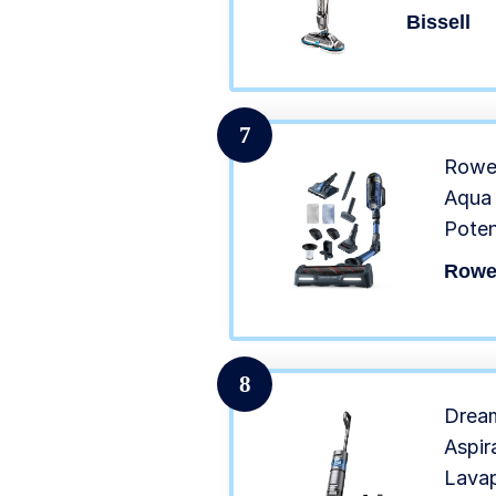
per Pavim
Bissell
7
Rowe
Aqua 
Poten
Scopa
Rowe
Multi
3 Mod
Luce
8
Dream
Aspir
Lavap