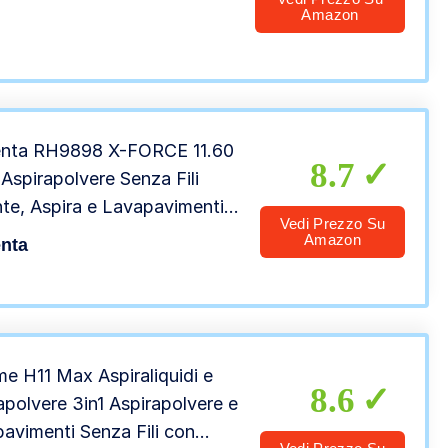
enti Duri, 2240N
Amazon
nta RH9898 X-FORCE 11.60
8.7
Aspirapolvere Senza Fili
te, Aspira e Lavapavimenti,
Vedi Prezzo Su
 Elettrica Senza Fili Leggera
Amazon
nta
superficie, Tecnologia Flex,
alità, Autonomia 45 Min,
 LED
e H11 Max Aspiraliquidi e
8.6
apolvere 3in1 Aspirapolvere e
avimenti Senza Fili con