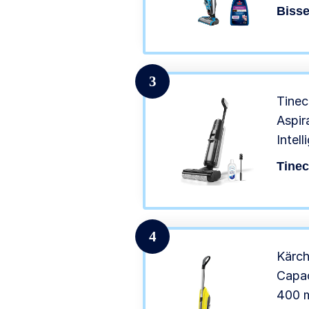
& Tap
Bisse
3
Tine
Aspir
Intel
App e
Tine
per P
o Bag
per Pe
4
Kärch
Capac
400 m