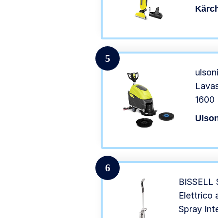
Coppia
Kärc
5
ulson
Lava
1600 
W, 15
Ulson
6
BISSELL 
Elettrico
Spray Inte