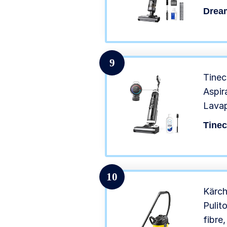
Funzi
Drea
Scopa
Auto
9
Tine
Aspir
Lavap
Assis
Tine
Secco
Super
Aspir
10
Kärch
Pulit
fibre,