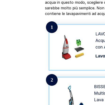
acqua in questo modo, scegliere q
sarebbe molto più semplice. Non i
contiene le lavapavimenti ad acqu
1
LAVO
Acqu
con 
1015
Lavo
Flac
2
BISSE
Multi
Lava 