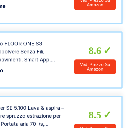
Vedi Prezzo Su
one Autopulente, 10000 Pa
Amazon
me
 Elettrica Senza Sacco,
nomia 35 Min, 200W
co FLOOR ONE S3
8.6
apolvere Senza Fili,
avimenti, Smart App,
Vedi Prezzo Su
tante Vocale, Pulizia a
Amazon
co
/Acqua per Pavimenti e
fici Asciutti o Bagnati;
azione Potente Senza Sacco
er SE 5.100 Lava & aspira –
8.5
ore spruzzo estrazione per
 Portata aria 70 l/s,