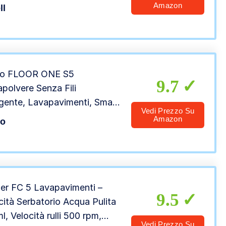
peti, 17132
Amazon
ll
co FLOOR ONE S5
9.7
apolvere Senza Fili
ligente, Lavapavimenti, Smart
Vedi Prezzo Su
 Assistente Vocale, Pulizia
Amazon
co
avimenti e Superfici Asciutti
nati, Fino a 35 min, Ottimo
li di Animali
er FC 5 Lavapavimenti –
9.5
ità Serbatorio Acqua Pulita
l, Velocità rulli 500 rpm,
Vedi Prezzo Su