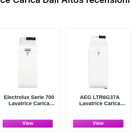
Electrolux Serie 700
AEG LTR6G37A
Lavatrice Carica
Lavatrice Carica
dall'Alto 7 Kg
Frontale 7 kg
SteamCare
ProSense Serie 6000
EW7T337A
Classe A