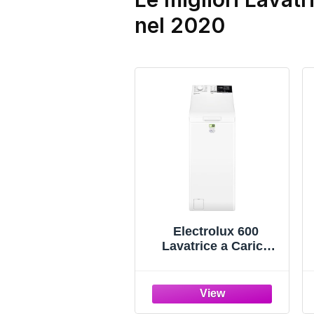
nel 2020
Electrolux 600
Lavatrice a Carica
Dall'alto, 7 kg,
EW6T437A, Classe A,
Tecnologia
SensiCare, Display