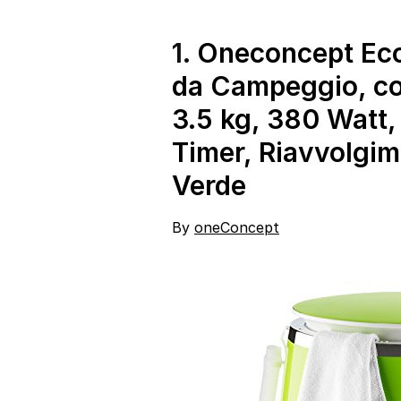
LCD con Touch
Control, Giri 1251,
600x400x890 mm,
1.
Oneconcept Eco
Bianco
da Campeggio, co
3.5 kg, 380 Watt,
Timer, Riavvolgim
Verde
By
oneConcept