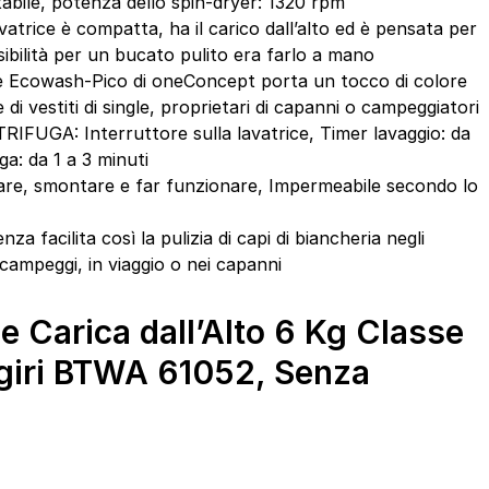
abile, potenza dello spin-dryer: 1320 rpm
trice è compatta, ha il carico dall’alto ed è pensata per
ssibilità per un bucato pulito era farlo a mano
e Ecowash-Pico di oneConcept porta un tocco di colore
di vestiti di single, proprietari di capanni o campeggiatori
GA: Interruttore sulla lavatrice, Timer lavaggio: da
ga: da 1 a 3 minuti
e, smontare e far funzionare, Impermeabile secondo lo
za facilita così la pulizia di capi di biancheria negli
 campeggi, in viaggio o nei capanni
ce Carica dall’Alto 6 Kg Classe
giri BTWA 61052, Senza