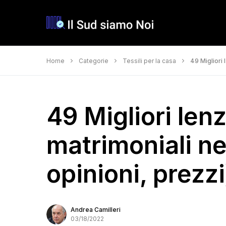
Home
Categorie
Tessili per la casa
49 Migliori 
49 Migliori len
matrimoniali ne
opinioni, prezzi
Andrea Camilleri
03/18/2022