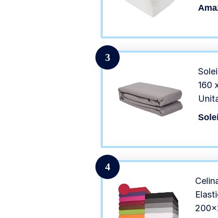
Amaz
3
Sole
160 
Unit
Sole
4
Celin
Elast
200×