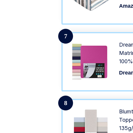
righe
Amaz
7
Dream
Matri
100% 
Rosso
Drea
Tex N
Molto
8
Blumt
Toppe
135g/