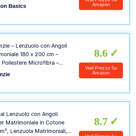
 (coastal stripe)
Amazon
on Basics
zie – Lenzuolo con Angoli
8.6
moniale 180 x 200 cm –
Poliestere Microfibra –
Vedi Prezzo Su
 Fucsia – Certificato OEKO
Amazon
mzie
essun Prodotto Chimico e
 Morbido – Garanzia 2 Anni
al Lenzuolo con Angoli
8.7
r Matrimoniale in Cotone
m², Lenzuola Matrimoniali,