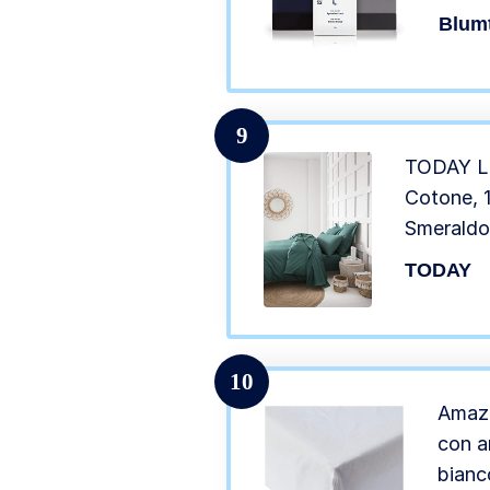
Lenzu
Blum
Matri
1 Pez
9
TODAY Le
Cotone, 
Smeraldo
TODAY
10
Amazo
con an
bianc