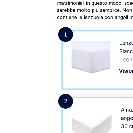
matrimoniali in questo modo, sceg
sarebbe molto più semplice. Non i
contiene le lenzuola con angoli m
1
Lenzu
Bian
– con
Visio
2
Amaz
angol
30 c