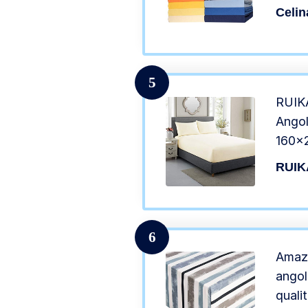
Celin
5
RUIKA
Angol
160x2
Angol
RUIK
Lenzu
Ogni 
Piega
6
Amazo
angol
quali