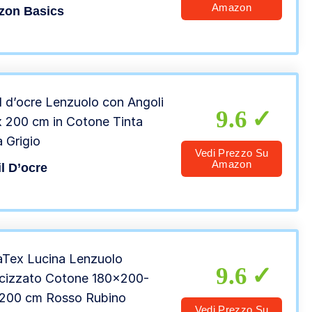
Amazon
on Basics
il d’ocre Lenzuolo con Angoli
9.6
x 200 cm in Cotone Tinta
a Grigio
Vedi Prezzo Su
Amazon
il D’ocre
aTex Lucina Lenzuolo
9.6
icizzato Cotone 180×200-
200 cm Rosso Rubino
Vedi Prezzo Su