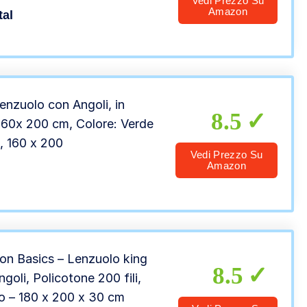
Vedi Prezzo Su
olo Sotto con Angoli
Amazon
tal
moniale, 160 x 200 x 15cm –
zo, Grigio Chiaro
nzuolo con Angoli, in
8.5
160x 200 cm, Colore: Verde
, 160 x 200
Vedi Prezzo Su
Amazon
n Basics – Lenzuolo king
8.5
goli, Policotone 200 fili,
o – 180 x 200 x 30 cm