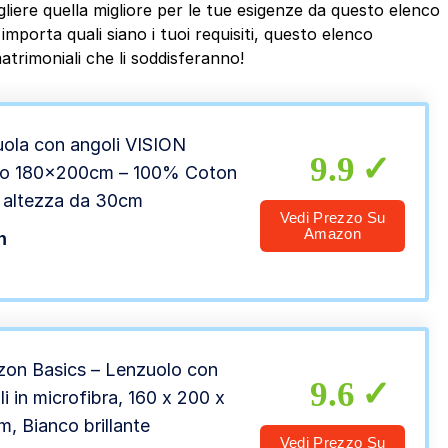
liere quella migliore per le tue esigenze da questo elenco
mporta quali siano i tuoi requisiti, questo elenco
atrimoniali che li soddisferanno!
ola con angoli VISION
9.9
co 180x200cm – 100% Coton
 altezza da 30cm
Vedi Prezzo Su
Amazon
n
on Basics – Lenzuolo con
9.6
i in microfibra, 160 x 200 x
m, Bianco brillante
Vedi Prezzo Su