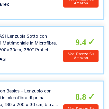
Amazon
aTex
SI Lenzuola Sotto con
9.4
i Matrimoniale in Microfibra,
00x30cm, 360° Pratici
Vedi Prezzo Su
i Elastici All-Around,
Amazon
ASI
ola con Angoli Adatto ad
Stagione Tinta Unita, Anti-
, 1 Pezzo- Crema
n Basics – Lenzuolo con
8.8
i in microfibra di prima
tà, 180 x 200 x 30 cm, blu a
Vedi Prezzo Su