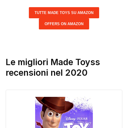
TUTTE MADE TOYS SU AMAZON
OFFERS ON AMAZON
Le migliori Made Toyss
recensioni nel 2020