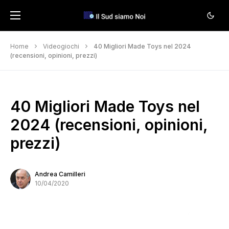
Home
Videogiochi
40 Migliori Made Toys nel 2024
(recensioni, opinioni, prezzi)
40 Migliori Made Toys nel
2024 (recensioni, opinioni,
prezzi)
Andrea Camilleri
10/04/2020