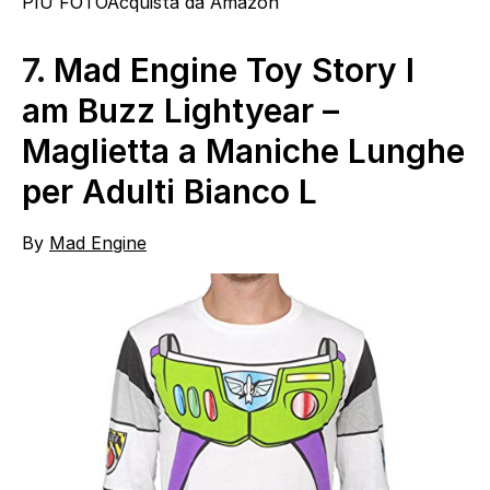
PIÙ FOTO
Acquista da Amazon
7.
Mad Engine Toy Story I
am Buzz Lightyear –
Maglietta a Maniche Lunghe
per Adulti Bianco L
By
Mad Engine