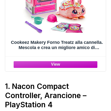
Cookeez Makery Forno Treatz alla cannella.
Mescola e crea un migliore amico di
peluche! Metti il tuo impasto nel forno e
lasciati stupire quando esce un amico
caldo, profumato, interattivo! Cosa
1.
Nacon Compact
Controller, Arancione –
PlayStation 4