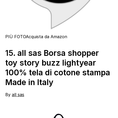
PIÙ FOTO
Acquista da Amazon
15.
all sas Borsa shopper
toy story buzz lightyear
100% tela di cotone stampa
Made in Italy
By
all sas