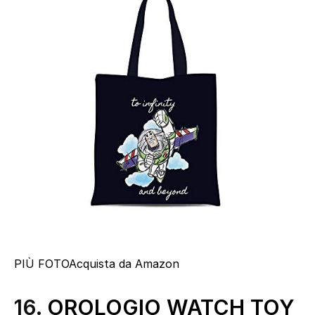
PIÙ FOTO
Acquista da Amazon
16.
OROLOGIO WATCH TOY