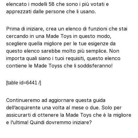
elencato i modelli 58 che sono i più votati e
apprezzati dalle persone che li usano.
Prima di iniziare, crea un elenco di funzioni che stai
cercando in una Made Toys in questo modo,
scegliere quella migliore per le tue esigenze da
questo elenco sarebbe molto più semplice. Non
importa quali siano i tuoi requisiti, questo elenco
contiene le Made Toyss che li soddisferanno!
[table id=6441 /]
Continueremo ad aggiornare questa guida
dell’acquirente una volta al mese o due. Solo per
assicurarti di ottenere la Made Toys che è la migliore
e l’ultima! Quindi dovremmo iniziare?