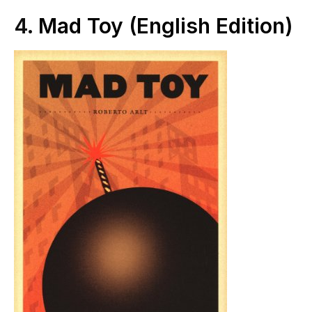
4.
Mad Toy (English Edition)