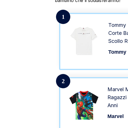
bambino che li soddisferanno!
1
Tommy H
Corte B
Scollo R
Anni
Tommy H
2
Marvel M
Ragazzi
Anni
Marvel