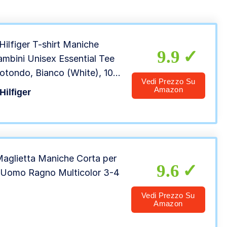
ilfiger T-shirt Maniche
9.9
ambini Unisex Essential Tee
otondo, Bianco (White), 10
Vedi Prezzo Su
Amazon
ilfiger
aglietta Maniche Corta per
9.6
 Uomo Ragno Multicolor 3-4
Vedi Prezzo Su
Amazon