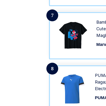
7
Bamb
Cute
Magl
Marv
8
PUMA
Ragaz
Elect
Black
PUM