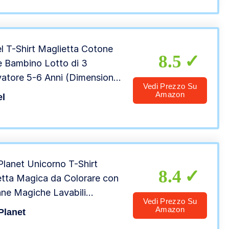
l T-Shirt Maglietta Cotone
8.5
e Bambino Lotto di 3
atore 5-6 Anni (Dimensione
Vedi Prezzo Su
roduttore: 130)
Amazon
el
Planet Unicorno T-Shirt
8.4
etta Magica da Colorare con
nne Magiche Lavabili
Vedi Prezzo Su
che – Colora La Tua
Amazon
Planet
tta, Colora E Lava Via E