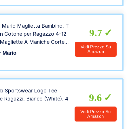
 Mario Maglietta Bambino, T
9.7
 in Cotone per Ragazzo 4-12
 Magliette A Maniche Corte,
Vedi Prezzo Su
liamento Originale (Giallo, 9-
Amazon
r Mario
ni)
Lvb Sportswear Logo Tee
9.6
e Ragazzi, Bianco (White), 4
Vedi Prezzo Su
Amazon