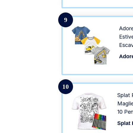
9
Adore
Estiv
Escav
del P
Ador
10
Splat 
Magli
10 Pe
Atossi
Splat 
Maglie