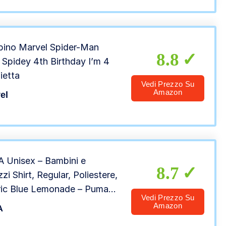
ino Marvel Spider-Man
8.8
 Spidey 4th Birthday I’m 4
ietta
Vedi Prezzo Su
Amazon
el
 Unisex – Bambini e
8.7
zi Shirt, Regular, Poliestere,
ric Blue Lemonade – Puma
Vedi Prezzo Su
 – Puma White, 164
Amazon
A