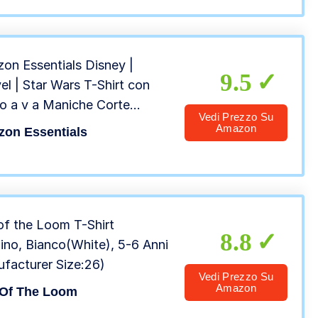
on Essentials Disney |
9.5
el | Star Wars T-Shirt con
lo a v a Maniche Corte
Vedi Prezzo Su
ini e Ragazzi, Pacco da
Amazon
on Essentials
-16 Anni
 of the Loom T-Shirt
8.8
no, Bianco(White), 5-6 Anni
facturer Size:26)
Vedi Prezzo Su
Amazon
 Of The Loom