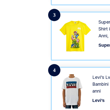
3
Super
Shirt
Anni,
Abbig
Supe
10 An
4
Levi’s 
Bambini 
anni
Levi’s