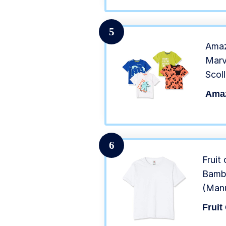
5
Amaz
Marv
Scol
Bamb
Amaz
4,14
6
Fruit
Bambi
(Manu
Fruit