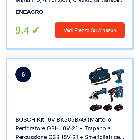
0-920giri/min, Sistema di Smorzamento
ENEACRO
Delle Vibrazioni e Frizione di Sicurezza
9.4
Vedi Prezzo Su Amazon
6
BOSCH Kit 18V BK305BAG (Martello
Perforatore GBH 18V-21 + Trapano a
Percussione GSB 18V-21 + Smerigliatrice