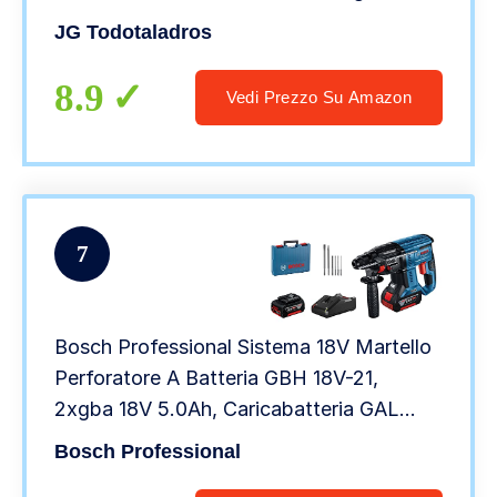
GWS 18-125 V-LI + 2 Batterie di 5,0 Ah +
JG Todotaladros
Caricabatterie + Borsa)
8.9
Vedi Prezzo Su Amazon
7
Bosch Professional Sistema 18V Martello
Perforatore A Batteria GBH 18V-21,
2xgba 18V 5.0Ah, Caricabatteria GAL
18V-40, Set Di 6 Pezzi Per Trapano A
Bosch Professional
Scalpello, Valigetta, Amazon Exclusive