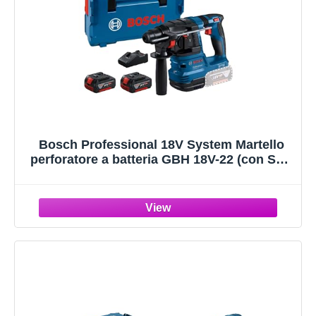
Bosch Professional 18V System Martello
perforatore a batteria GBH 18V-22 (con SDS
plus, ideale per praticare fori da 6 a 10 mm,
incl. 2 batterie da 4.0 Ah, caricabatt. rapido
GAL 18V-40, per L-BOXX)