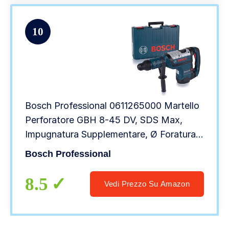
10
Bosch Professional 0611265000 Martello
Perforatore GBH 8-45 DV, SDS Max,
Impugnatura Supplementare, Ø Foratura:
12-45 mm, Potenza del Colpo Max.: 12.5
Bosch Professional
J, 1500 watts, 240 volts, Blu
8.5
Vedi Prezzo Su Amazon