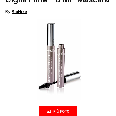
By
BioNike
PIÙ FOTO