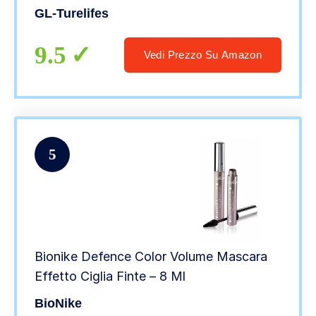
Trucco per occhi impermeabile e
GL-Turelifes
antimacchia (# 06 Smeraldo)
9.5
Vedi Prezzo Su Amazon
5
Bionike Defence Color Volume Mascara
Effetto Ciglia Finte – 8 Ml
BioNike