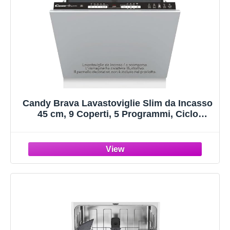
Candy Brava Lavastoviglie Slim da Incasso
45 cm, 9 Coperti, 5 Programmi, Ciclo
Rapido 30 Min, Partenza Ritardata 3-6-9h,
Silenziosa, Classe F, 44,8 x 55,9 x 81,6 cm,
Bianca - CDIH 1L949