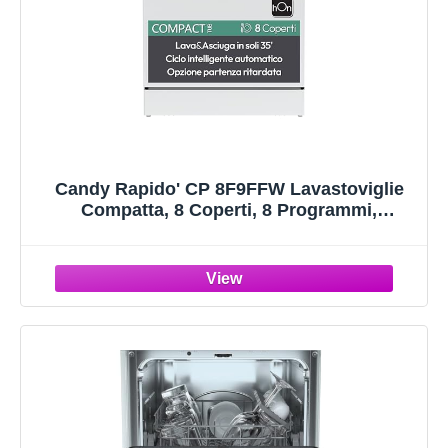
Candy Rapido' CP 8F9FFW Lavastoviglie
Compatta, 8 Coperti, 8 Programmi,
Lavaggio e asciugatura in 35', Partenza
ritardata, AxLxP 59,5x50,1x55 cm, Bianco
[Classe di efficienza energetica F]