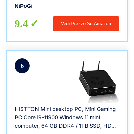
Vega 10,DP 4K UHD Supporto Doppio
NiPoGi
Schermo Mini Computer Per Ufficio,
Editing Video, Light Gaming
9.4
Vedi Prezzo Su Amazon
6
HISTTON Mini desktop PC, Mini Gaming
PC Core i9-11900 Windows 11 mini
computer, 64 GB DDR4 / 1TB SSD, HDMI