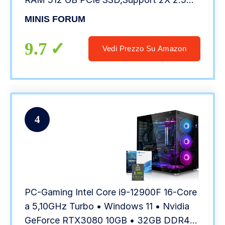
inch HDD, 2X HDMI / 2X DisplayPort, 1x
MINIS FORUM
2.5G RJ45, 5X USB 3.0,1x USB-C, 2X
Line out, 2X Mic
9.7
Vedi Prezzo Su Amazon
4
PC-Gaming Intel Core i9-12900F 16-Core
a 5,10GHz Turbo • Windows 11 • Nvidia
GeForce RTX3080 10GB • 32GB DDR4