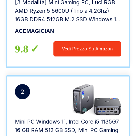
[3 Modalità] Mini Gaming PC, Luci RGB
AMD Ryzen 5 5600U (fino a 4.2Ghz)
16GB DDR4 512GB M.2 SSD Windows 11
Pro Mini Computer 4K HDMI DP Tipo C
ACEMAGICIAN
WiFi 6 BT 5.2 Micro PC
9.8
Vedi Prezzo Su Amazon
2
Mini PC Windows 11, Intel Core i5 1135G7
16 GB RAM 512 GB SSD, Mini PC Gaming