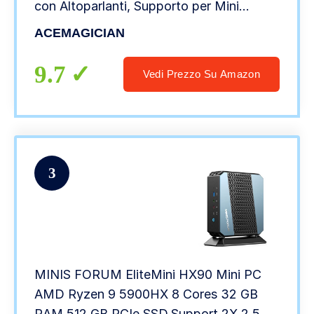
con Altoparlanti, Supporto per Mini
Computer WiFi 6, UHD 8K Triple Display,
ACEMAGICIAN
Mini PC Portatile Editing Video
9.7
Vedi Prezzo Su Amazon
3
MINIS FORUM EliteMini HX90 Mini PC
AMD Ryzen 9 5900HX 8 Cores 32 GB
RAM 512 GB PCIe SSD,Support 2X 2.5