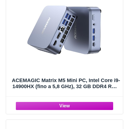
ACEMAGIC Matrix M5 Mini PC, Intel Core i9-
14900HX (fino a 5,8 GHz), 32 GB DDR4 RAM
1 TB PCIe 4.0 SSD Micro Desktop
Computer, Triplo Display 4K/WiFi 6/Win11
Pro per Gaming, Rendering 3D, Editing
Video