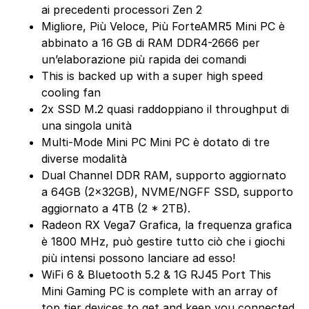
ai precedenti processori Zen 2
Migliore, Più Veloce, Più ForteAMR5 Mini PC è
abbinato a 16 GB di RAM DDR4-2666 per
un’elaborazione più rapida dei comandi
This is backed up with a super high speed
cooling fan
2x SSD M.2 quasi raddoppiano il throughput di
una singola unità
Multi-Mode Mini PC Mini PC è dotato di tre
diverse modalità
Dual Channel DDR RAM, supporto aggiornato
a 64GB (2x32GB), NVME/NGFF SSD, supporto
aggiornato a 4TB (2 * 2TB).
Radeon RX Vega7 Grafica, la frequenza grafica
è 1800 MHz, può gestire tutto ciò che i giochi
più intensi possono lanciare ad esso!
WiFi 6 & Bluetooth 5.2 & 1G RJ45 Port This
Mini Gaming PC is complete with an array of
top tier devices to get and keep you connected