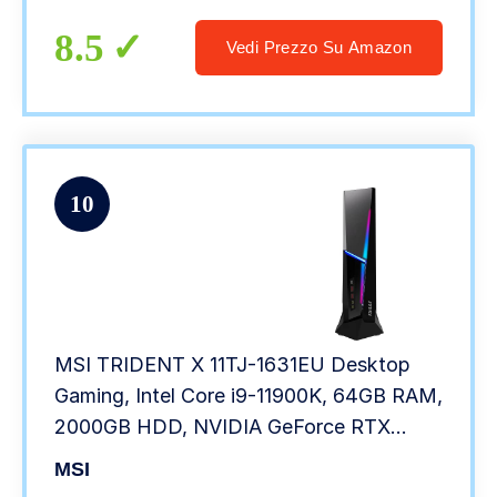
windows 11 – LITEN L7650
8.5
Vedi Prezzo Su Amazon
10
MSI TRIDENT X 11TJ-1631EU Desktop
Gaming, Intel Core i9-11900K, 64GB RAM,
2000GB HDD, NVIDIA GeForce RTX
3090 VENTUS 3X 24G OC, RGB Mystic
MSI
Light, Windows 10 Pro