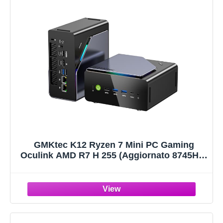
GMKtec K12 Ryzen 7 Mini PC Gaming
Oculink AMD R7 H 255 (Aggiornato 8745HS)
32GB DDR5 RAM 1TB SSD, Mini Computer
Radeon 780M Grafica, Espansione
Archiviazione 3X M.2 2280, Dual NIC 2.5G,
HDMI 2.1, USB4