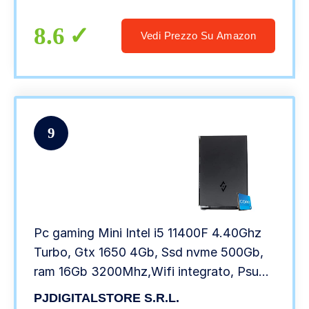
DP+2*HDMI+DVI,Bluetooth4.2+WiFi,Gigabit
Ethernet,4*USB3.0
8.6
Vedi Prezzo Su Amazon
9
Pc gaming Mini Intel i5 11400F 4.40Ghz
Turbo, Gtx 1650 4Gb, Ssd nvme 500Gb,
ram 16Gb 3200Mhz,Wifi integrato, Psu
80Plus Bronzo,Pc completo assemblato
PJDIGITALSTORE S.r.l.