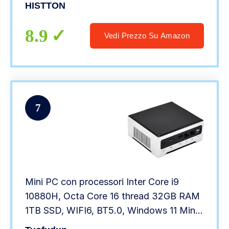
4K, RJ45 LAN, HDMI, Wi-Fi 6, BT 5.1,
HISTTON
mini desktop Computer, industrial PC,
TPM2.0
8.9
Vedi Prezzo Su Amazon
7
Mini PC con processori Inter Core i9
10880H, Octa Core 16 thread 32GB RAM
1TB SSD, WIFI6, BT5.0, Windows 11 Mini
Computer per casa, ufficio, gaming