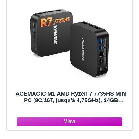
ACEMAGIC M1 AMD Ryzen 7 7735HS Mini
PC (8C/16T, jusqu'à 4,75GHz), 24GB
LPDDR5 512GB NVMe SSD Mini Desktop
Computer,Windows 11 Pro/4K Triplo
Display/WiFi 6/BT 5.2 Micro Gaming PC