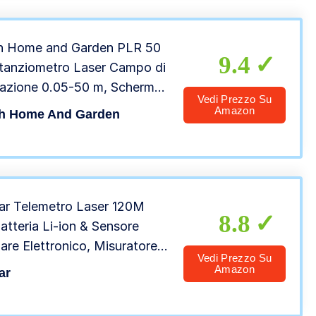
h Home and Garden PLR 50
9.4
tanziometro Laser Campo di
azione 0.05-50 m, Schermo
Vedi Prezzo Su
screen, Confezione in
Amazon
h Home And Garden
ne, 0.1 W, 4.5 V, Verde, m
r Telemetro Laser 120M
8.8
atteria Li-ion & Sensore
are Elettronico, Misuratore
Vedi Prezzo Su
 LCD Retroilluminato M/In/Ft
Amazon
ar
lta Precisione & Multi-
ità di Misurazione-LM120A