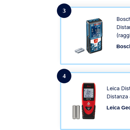
Prote
3
Bosch
Dista
(ragg
campo
Bosc
preci
mm, 2
in ca
4
Leica Dis
Distanza 
Leica Ge