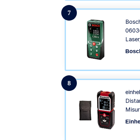
7
Bosc
0603
Laser
Bosc
8
einhe
Dista
Misur
+/-2 
Einhe
Custo