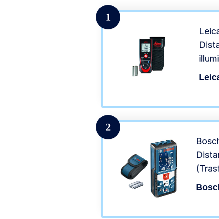
1
Leic
Dist
illum
misu
Leic
2
Bosch
Dista
(Tras
Senso
Bosch
Misur
Stilo