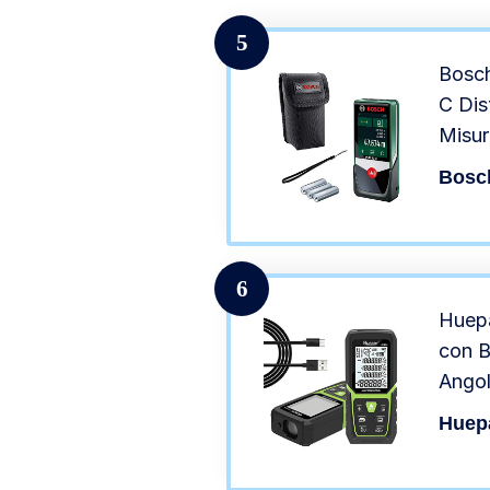
5
Bosc
C Dis
Misur
Touch
Bosc
Carto
6
Huepa
con B
Angol
Laser
Huep
con A
Modal