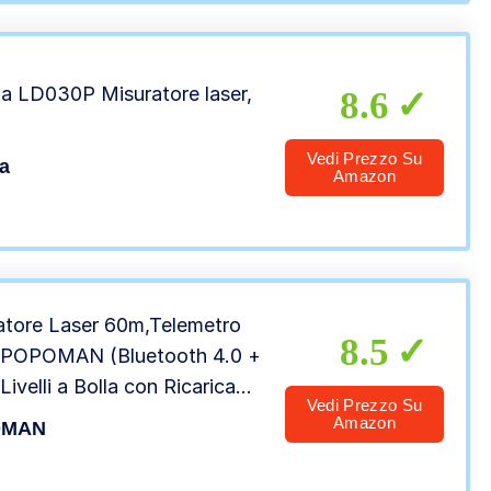
a LD030P Misuratore laser,
8.6
Vedi Prezzo Su
a
Amazon
atore Laser 60m,Telemetro
8.5
 POPOMAN (Bluetooth 4.0 +
Livelli a Bolla con Ricarica
Vedi Prezzo Su
a USB, 99 Dati, Funzione di
Amazon
OMAN
ziamento, LCD
lluminato da 2,25″, IP54-