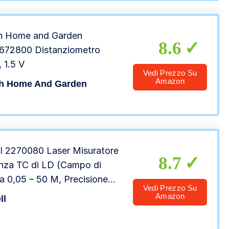
h Home and Garden
8.6
672800 Distanziometro
, 1.5 V
Vedi Prezzo Su
Amazon
h Home And Garden
ll 2270080 Laser Misuratore
8.7
nza TC di LD (Campo di
a 0,05 – 50 M, Precisione
Vedi Prezzo Su
Mm/M, Soft Grip, Pratica
Amazon
ll
dia)