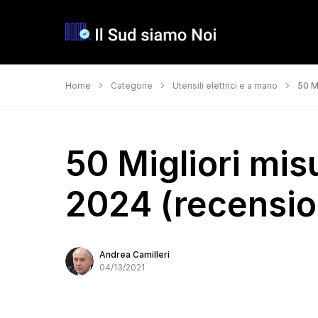
Home
Categorie
Utensili elettrici e a mano
50 Mi
50 Migliori misu
2024 (recension
Andrea Camilleri
04/13/2021