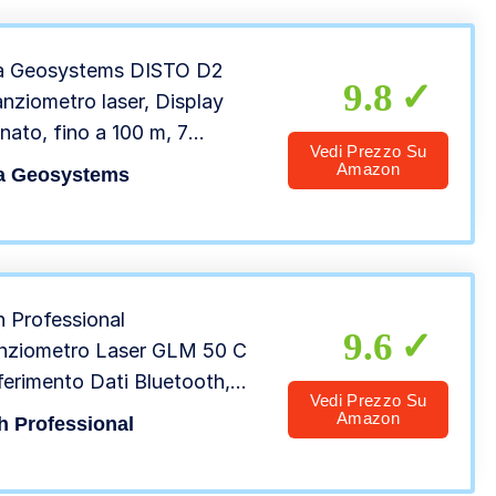
a Geosystems DISTO D2
9.8
anziometro laser, Display
inato, fino a 100 m, 7
Vedi Prezzo Su
razioni
Amazon
a Geosystems
 Professional
9.6
nziometro Laser GLM 50 C
ferimento Dati Bluetooth,
Vedi Prezzo Su
re di Inclinazione A 360°,
Amazon
 Professional
azione: 0,05 – 50 m, 2 Pile a
 da 1,5 V, Custodia