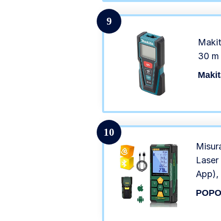
9
Makit
30 m
Makit
10
Misur
Laser
App), 
Rapid
POP
Silen
Retroi