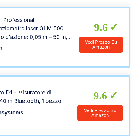
ttiva)
 Professional
9.6
nziometro laser GLM 500
io d’azione: 0,05 m – 50 m,
Vedi Prezzo Su
 d’inclinazione: 0 – 360°,
Amazon
h
sione di misurazione: ± 1,5
 pile a stilo AAA, confezione
rtone)
to D1 – Misuratore di
9.6
40 m Bluetooth, 1 pezzo
Vedi Prezzo Su
osystems
Amazon