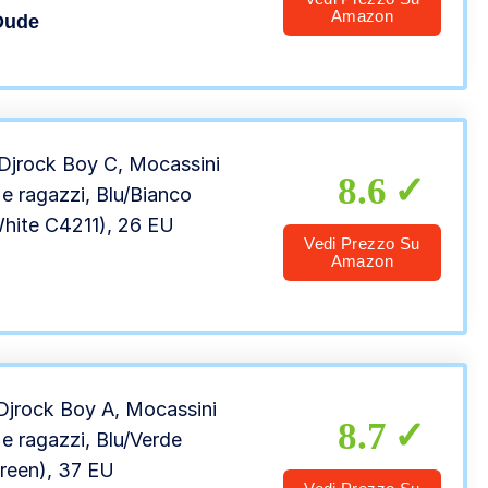
Amazon
Dude
Djrock Boy C, Mocassini
8.6
e ragazzi, Blu/Bianco
hite C4211), 26 EU
Vedi Prezzo Su
Amazon
Djrock Boy A, Mocassini
8.7
e ragazzi, Blu/Verde
reen), 37 EU