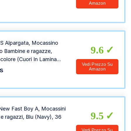
Amazon
 Alpargata, Mocassino
9.6
o Bambine e ragazze,
icolore (Cuori In Lamina
Vedi Prezzo Su
 Pastello), 35 EU
Amazon
S
New Fast Boy A, Mocassini
9.5
e ragazzi, Blu (Navy), 36
Vedi Prezzo Su