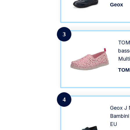
Geox
3
TOMS
bass
Mult
Rosa
TOM
4
Geox J 
Bambini 
EU