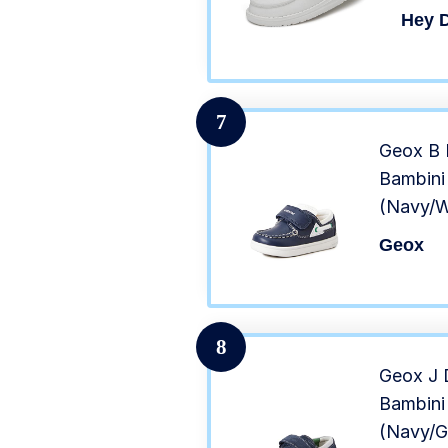
Hey 
7
Geox B 
Bambini 
(Navy/W
Geox
8
Geox J 
Bambini 
(Navy/G