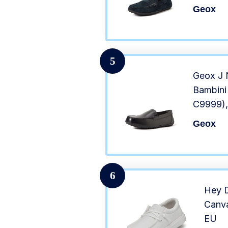
Geox
5
Geox J 
Bambini 
C9999),
Geox
6
Hey D
Canva
EU