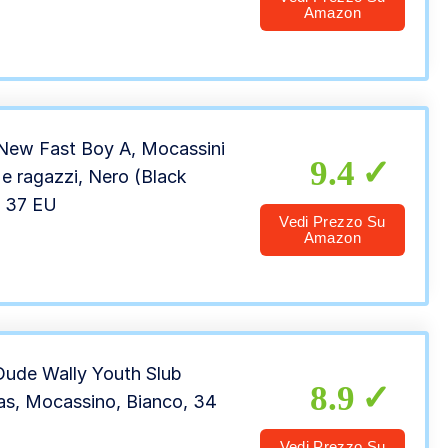
Amazon
New Fast Boy A, Mocassini
9.4
e ragazzi, Nero (Black
 37 EU
Vedi Prezzo Su
Amazon
ude Wally Youth Slub
8.9
s, Mocassino, Bianco, 34
Vedi Prezzo Su