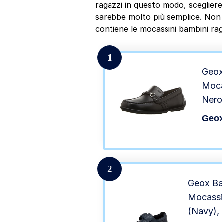
ragazzi in questo modo, scegliere
sarebbe molto più semplice. Non i
contiene le mocassini bambini rag
1
Geox
Moca
Nero
Geo
2
Geox Ba
Mocassin
(Navy),