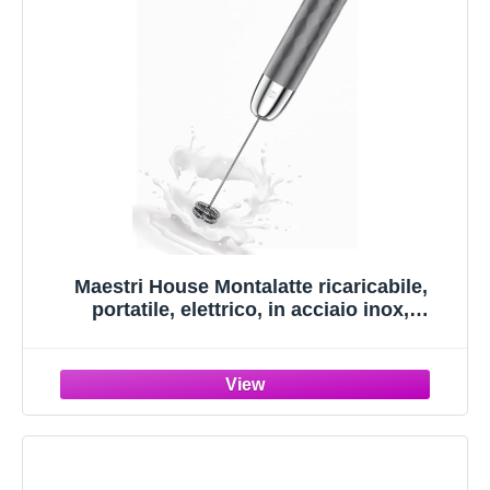
Maestri House Montalatte ricaricabile,
portatile, elettrico, in acciaio inox,
impermeabile, staccabile, frusta per
bevande, mini frullatore per matcha, latte,
cappuccino, LunaFro Mini